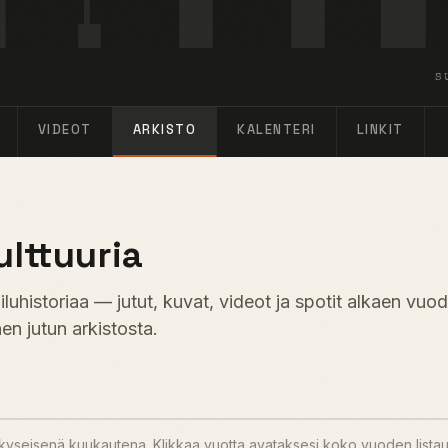
S
VIDEOT
ARKISTO
KALENTERI
LINKIT
ulttuuria
uhistoriaa — jutut, kuvat, videot ja spotit alkaen vuo
en jutun arkistosta.
u kyseisenä kuukautena. Klikkaa vuotta avataksesi koko vuoden lista