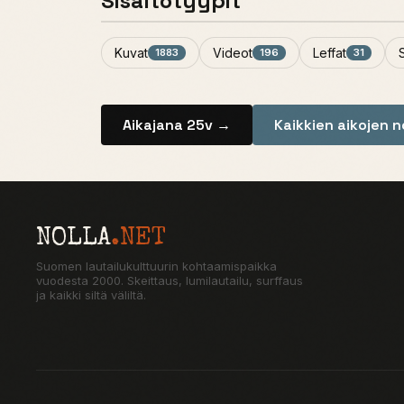
Sisältötyypit
Kuvat
Videot
Leffat
1883
196
31
Aikajana 25v →
Kaikkien aikojen 
NOLLA
.NET
Suomen lautailukulttuurin kohtaamispaikka
vuodesta 2000. Skeittaus, lumilautailu, surffaus
ja kaikki siltä väliltä.