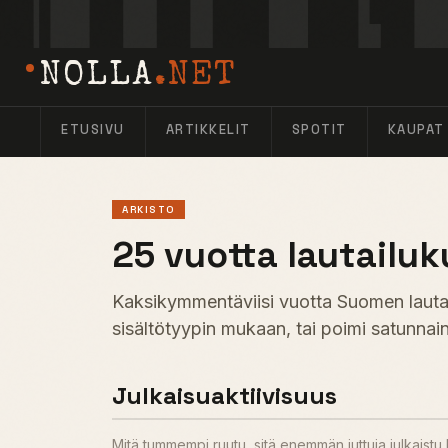
NOLLA
.NET
ETUSIVU
ARTIKKELIT
SPOTIT
KAUPAT
ARKISTO
25 vuotta lautailuk
Kaksikymmentäviisi vuotta Suomen lautail
sisältötyypin mukaan, tai poimi satunnain
Julkaisuaktiivisuus
Mitä tummempi ruutu, sitä enemmän juttuja julkaist