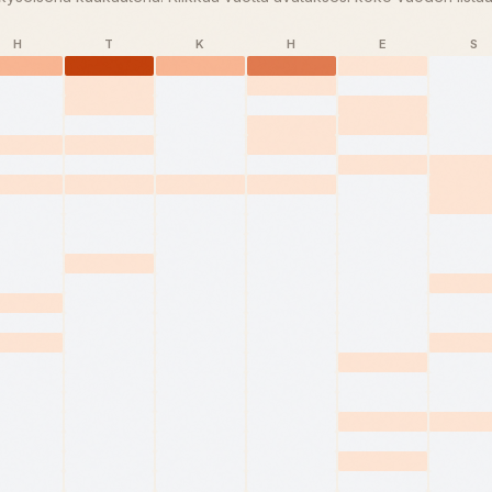
H
T
K
H
E
S