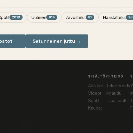
Spotit
Uutinen
Arvostelut
Haastattelut
2019
614
81
26
nostot →
Satunnainen juttu →
SISÄLTÖ
YHTEISÖ
Artikkelit
Rekisteröidy
Y
Videot
Kirjaudu
I
Spotit
Lisää spotti
T
Kaupat
F