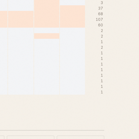
3
37
68
107
60
2
2
1
2
1
1
1
1
1
1
1
1