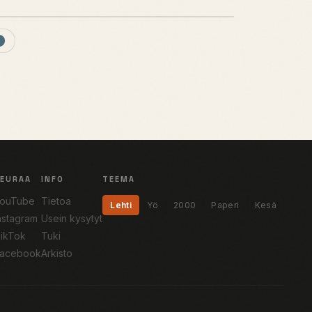
SEURAA
INFO
TEEMA
ouTube
Tietoa
Lehti
Yö
2000
Paperi
Kesä
nstagram
Usein kysytyt
ikTok
Tuki
acebook
Arkisto