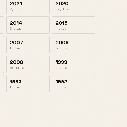
2021
2020
7 juttua
32 juttua
2014
2013
3 juttua
1 juttua
2007
2006
1 juttua
8 juttua
2000
1999
60 juttua
2 juttua
1993
1992
1 juttua
1 juttua