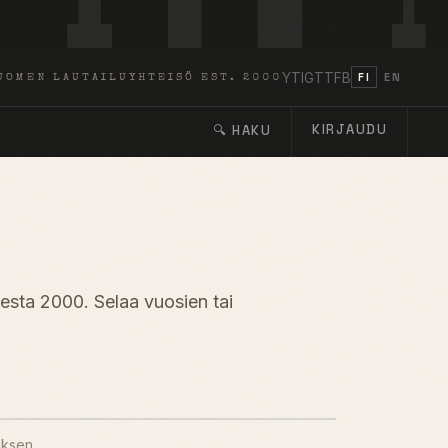
YT
IG
TT
FB
FI
EN
UOMEN LAUTAILUYHTEISÖ EST. 2000
KIRJAUDU
🔍 HAKU
desta 2000. Selaa vuosien tai
uksen.