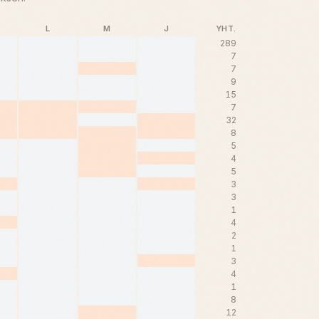
L
M
J
YHT.
289
7
7
9
15
7
32
8
5
4
5
3
3
1
4
2
1
3
4
1
8
12