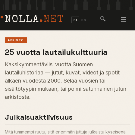
NOLLA
.NET
🔍
☰
FI
EN
ARKISTO
25 vuotta lautailukulttuuria
Kaksikymmentäviisi vuotta Suomen
lautailuhistoriaa — jutut, kuvat, videot ja spotit
alkaen vuodesta 2000. Selaa vuosien tai
sisältötyypin mukaan, tai poimi satunnainen jutun
arkistosta.
Julkaisuaktiivisuus
Mitä tummempi ruutu, sitä enemmän juttuja julkaistu kyseisenä