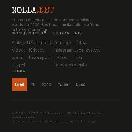
NOLLA
.NET
Suomen lautailukulttuurin kohtaamispaikka
vuodesta 2000. Skeittaus, lumilautailu, surffaus
ja kaikki siltä väliltä.
SISÄLTÖ
YHTEISÖ
SEURAA
INFO
Artikkelit
Rekisteröidy
YouTube
Tietoa
Videot
Kirjaudu
Instagram
Usein kysytyt
Spotit
Lisää spotti
TikTok
Tuki
Kaupat
Facebook
Arkisto
TEEMA
Lehti
Yö
2000
Paperi
Kesä
© 2000–2026 Nolla.net — Kaikki oikeudet
pidätetään
Rakennettu rakkaudella lautailuun 🛹