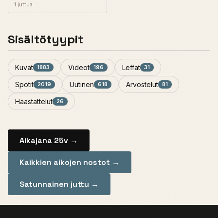
1 juttua
Sisältötyypit
Kuvat
Videot
Leffat
1883
196
31
Spotit
Uutinen
Arvostelut
2019
618
81
Haastattelut
26
Aikajana 25v →
Kaikkien aikojen nostot →
Satunnainen juttu →