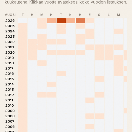
kuukautena. Klikkaa vuotta avataksesi koko vuoden listauksen.
VUOSI
T
H
M
H
T
K
H
E
S
L
M
J
2026
2025
2024
2023
2022
2021
2020
2019
2018
2017
2016
2015
2014
2013
2012
2011
2010
2009
2008
2007
2006