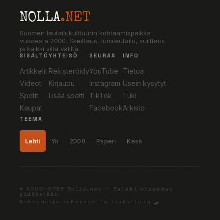
NOLLA
.NET
Suomen lautailukulttuurin kohtaamispaikka
vuodesta 2000. Skeittaus, lumilautailu, surffaus
ja kaikki siltä väliltä.
SISÄLTÖ
YHTEISÖ
SEURAA
INFO
Artikkelit
Rekisteröidy
YouTube
Tietoa
Videot
Kirjaudu
Instagram
Usein kysytyt
Spotit
Lisää spotti
TikTok
Tuki
Kaupat
Facebook
Arkisto
TEEMA
Lehti
Yö
2000
Paperi
Kesä
© 2000–2026 Nolla.net — Kaikki oikeudet
pidätetään
Rakennettu rakkaudella lautailuun 🛹