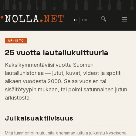
NOLLA
.NET
🔍
☰
FI
EN
ARKISTO
25 vuotta lautailukulttuuria
Kaksikymmentäviisi vuotta Suomen
lautailuhistoriaa — jutut, kuvat, videot ja spotit
alkaen vuodesta 2000. Selaa vuosien tai
sisältötyypin mukaan, tai poimi satunnainen jutun
arkistosta.
Julkaisuaktiivisuus
Mitä tummempi ruutu, sitä enemmän juttuja julkaistu kyseisenä