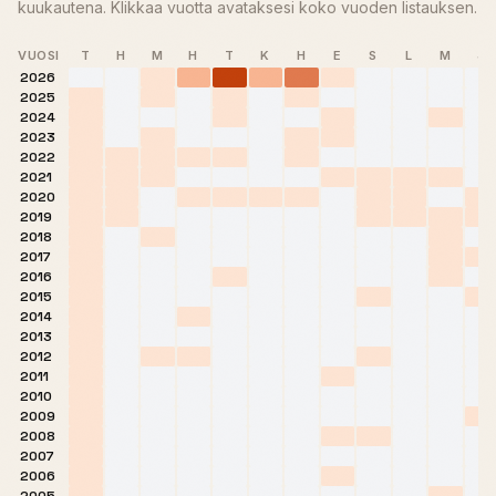
kuukautena. Klikkaa vuotta avataksesi koko vuoden listauksen.
VUOSI
T
H
M
H
T
K
H
E
S
L
M
J
2026
2025
2024
2023
2022
2021
2020
2019
2018
2017
2016
2015
2014
2013
2012
2011
2010
2009
2008
2007
2006