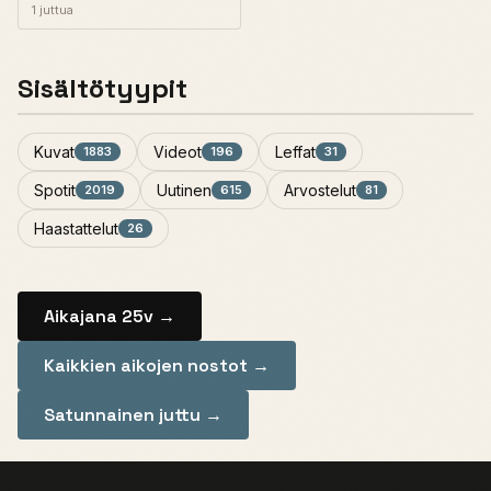
1 juttua
Sisältötyypit
Kuvat
Videot
Leffat
1883
196
31
Spotit
Uutinen
Arvostelut
2019
615
81
Haastattelut
26
Aikajana 25v →
Kaikkien aikojen nostot →
Satunnainen juttu →