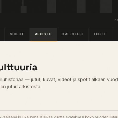
S
VIDEOT
ARKISTO
KALENTERI
LINKIT
ulttuuria
uhistoriaa — jutut, kuvat, videot ja spotit alkaen vuo
en jutun arkistosta.
u kyseisenä kuukautena. Klikkaa vuotta avataksesi koko vuoden lista