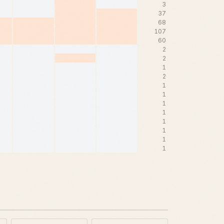
3
37
68
107
60
2
2
1
2
1
1
1
1
1
1
1
1