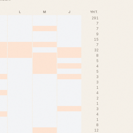
L
M
J
YHT.
291
7
7
9
15
7
32
8
5
4
5
3
3
1
4
2
1
3
4
1
8
12