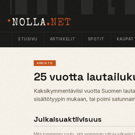
NOLLA
.NET
ETUSIVU
ARTIKKELIT
SPOTIT
KAUPAT
ARKISTO
25 vuotta lautailuk
Kaksikymmentäviisi vuotta Suomen lautail
sisältötyypin mukaan, tai poimi satunnain
Julkaisuaktiivisuus
Mitä tummempi ruutu, sitä enemmän juttuja julkaist