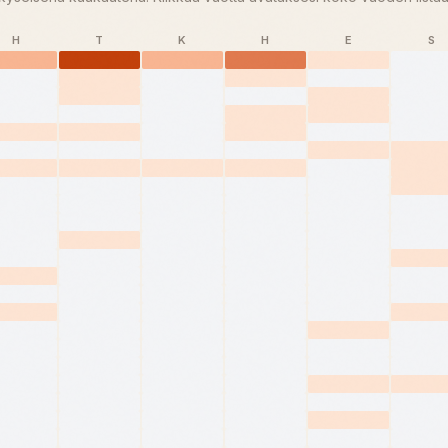
H
T
K
H
E
S