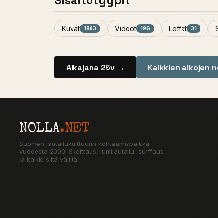
Sisältötyypit
Kuvat
Videot
Leffat
1883
196
31
Aikajana 25v →
Kaikkien aikojen 
NOLLA
.NET
Suomen lautailukulttuurin kohtaamispaikka
vuodesta 2000. Skeittaus, lumilautailu, surffaus
ja kaikki siltä väliltä.