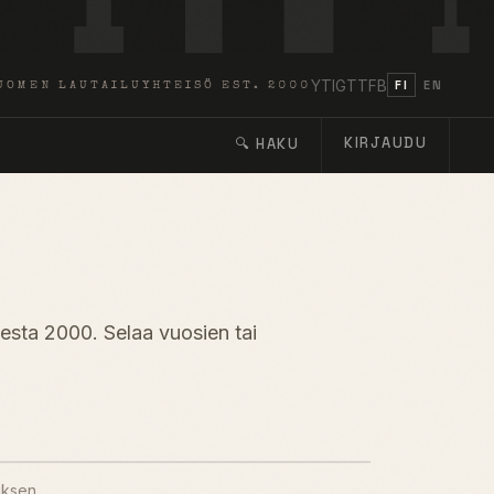
YT
IG
TT
FB
FI
EN
UOMEN LAUTAILUYHTEISÖ EST. 2000
KIRJAUDU
🔍 HAKU
desta 2000. Selaa vuosien tai
uksen.