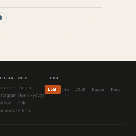
SEURAA
INFO
TEEMA
ouTube
Tietoa
Lehti
Yö
2000
Paperi
Kesä
nstagram
Usein kysytyt
ikTok
Tuki
acebook
Arkisto