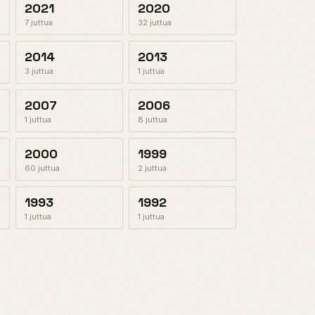
2021
2020
7 juttua
32 juttua
2014
2013
3 juttua
1 juttua
2007
2006
1 juttua
8 juttua
2000
1999
60 juttua
2 juttua
1993
1992
1 juttua
1 juttua