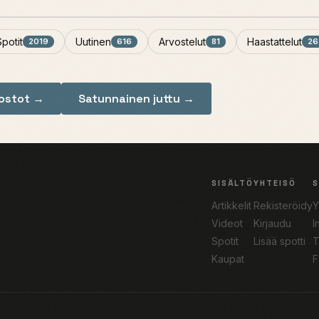
Spotit
Uutinen
Arvostelut
Haastattelut
2019
616
81
26
nostot →
Satunnainen juttu →
SISÄLTÖ
YHTEISÖ
Artikkelit
Rekisteröidy
Y
Videot
Kirjaudu
I
Spotit
Lisää spotti
T
Kaupat
F