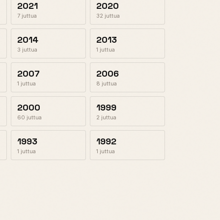
2021
2020
7 juttua
32 juttua
2014
2013
3 juttua
1 juttua
2007
2006
1 juttua
8 juttua
2000
1999
60 juttua
2 juttua
1993
1992
1 juttua
1 juttua