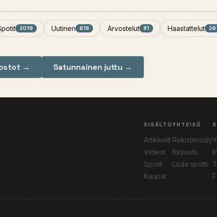
Spotit
Uutinen
Arvostelut
Haastattelut
2019
618
81
26
nostot →
Satunnainen juttu →
SISÄLTÖ
YHTEISÖ
Artikkelit
Rekisteröidy
Y
Videot
Kirjaudu
I
Spotit
Lisää spotti
T
Kaupat
F