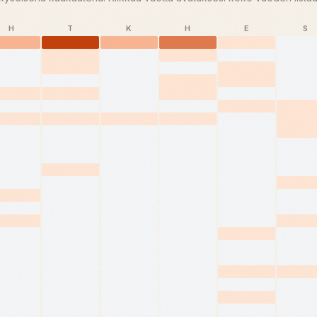
H
T
K
H
E
S