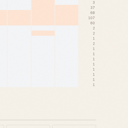
3
37
68
107
60
2
2
1
2
1
1
1
1
1
1
1
1