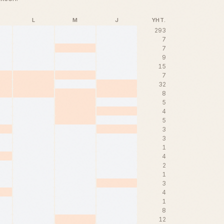
L
M
J
YHT.
293
7
7
9
15
7
32
8
5
4
5
3
3
1
4
2
1
3
4
1
8
12