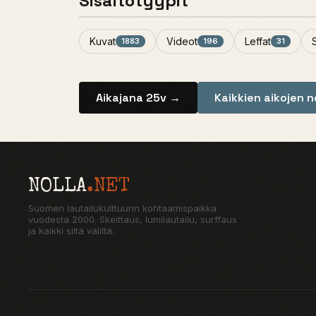
Sisältötyypit
Kuvat
Videot
Leffat
1883
196
31
Aikajana 25v →
Kaikkien aikojen 
NOLLA
.NET
Suomen lautailukulttuurin kohtaamispaikka
vuodesta 2000. Skeittaus, lumilautailu, surffaus
ja kaikki siltä väliltä.