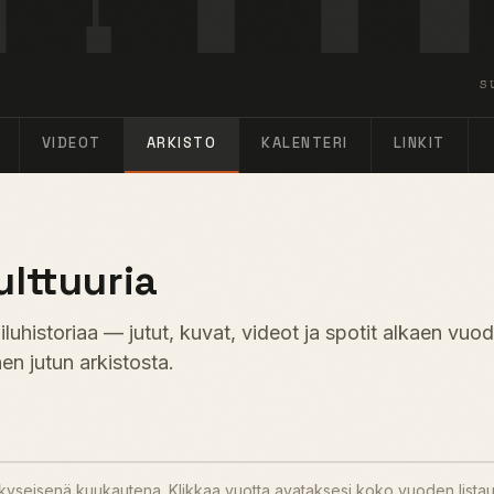
S
VIDEOT
ARKISTO
KALENTERI
LINKIT
ulttuuria
uhistoriaa — jutut, kuvat, videot ja spotit alkaen vuo
en jutun arkistosta.
u kyseisenä kuukautena. Klikkaa vuotta avataksesi koko vuoden lista