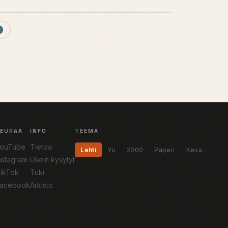
SEURAA
INFO
TEEMA
ouTube
Tietoa
Lehti
Yö
2000
Paperi
Kesä
nstagram
Usein kysytyt
ikTok
Tuki
acebook
Arkisto