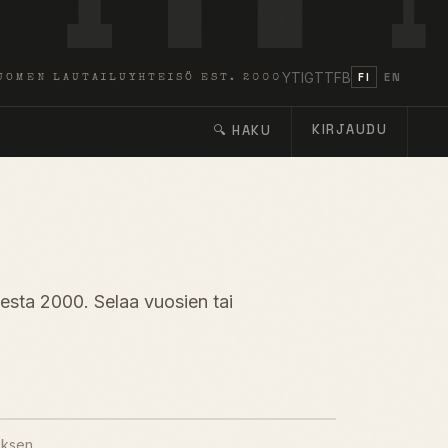
YT
IG
TT
FB
FI
EN
UOMEN LAUTAILUYHTEISÖ EST. 2000
KIRJAUDU
🔍 HAKU
desta 2000. Selaa vuosien tai
uksen.