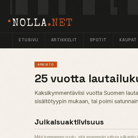
NOLLA
.NET
ETUSIVU
ARTIKKELIT
SPOTIT
KAUPAT
ARKISTO
25 vuotta lautailuk
Kaksikymmentäviisi vuotta Suomen lautail
sisältötyypin mukaan, tai poimi satunnain
Julkaisuaktiivisuus
Mitä tummempi ruutu, sitä enemmän juttuja julkaist