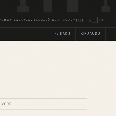
YT
IG
TT
FB
FI
EN
UOMEN LAUTAILUYHTEISÖ EST. 2000
KIRJAUDU
🔍 HAKU
2003