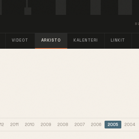
S
VIDEOT
ARKISTO
KALENTERI
LINKIT
12
2011
2010
2009
2008
2007
2006
2005
2004