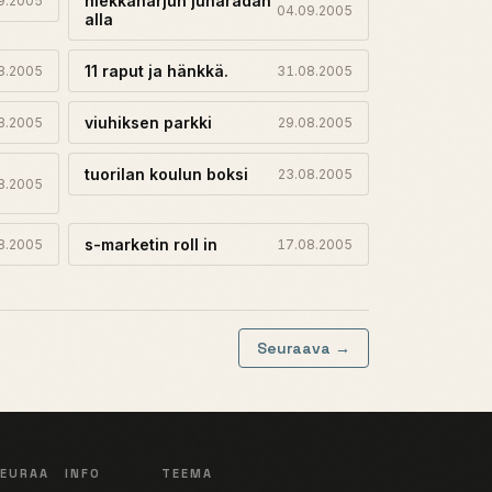
hiekkaharjun junaradan
9.2005
04.09.2005
alla
11 raput ja hänkkä.
8.2005
31.08.2005
viuhiksen parkki
8.2005
29.08.2005
tuorilan koulun boksi
23.08.2005
8.2005
s-marketin roll in
8.2005
17.08.2005
Seuraava →
SEURAA
INFO
TEEMA