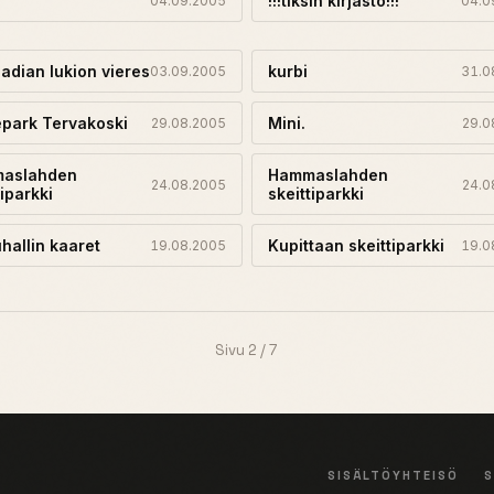
!!!tiksin kirjasto!!!
04.09.2005
04.0
adian lukion vieres
kurbi
03.09.2005
31.0
park Tervakoski
Mini.
29.08.2005
29.0
aslahden
Hammaslahden
24.08.2005
24.0
tiparkki
skeittiparkki
hallin kaaret
Kupittaan skeittiparkki
19.08.2005
19.0
Sivu 2 / 7
SISÄLTÖ
YHTEISÖ