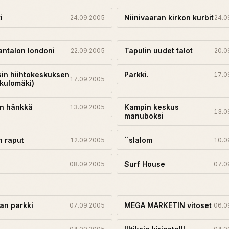
i
Niinivaaran kirkon kurbit
24.09.2005
24.0
ntalon londoni
Tapulin uudet talot
22.09.2005
20.0
sin hiihtokeskuksen
Parkki.
17.0
17.09.2005
(kulomäki)
en hänkkä
Kampin keskus
13.09.2005
13.0
manuboksi
n raput
¨slalom
12.09.2005
10.0
Surf House
08.09.2005
07.0
lan parkki
MEGA MARKETIN vitoset
07.09.2005
06.0