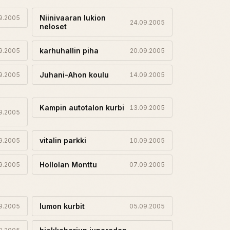
Niinivaaran lukion
9.2005
24.09.2005
neloset
karhuhallin piha
9.2005
20.09.2005
Juhani-Ahon koulu
9.2005
14.09.2005
Kampin autotalon kurbi
13.09.2005
9.2005
vitalin parkki
9.2005
10.09.2005
Hollolan Monttu
9.2005
07.09.2005
lumon kurbit
9.2005
05.09.2005