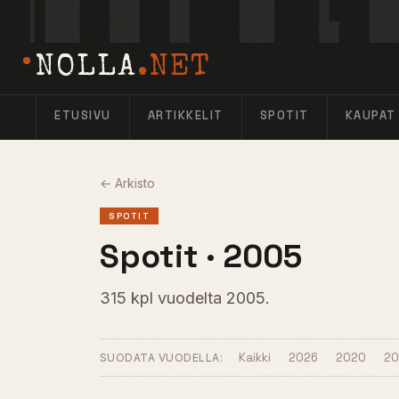
NOLLA
.NET
ETUSIVU
ARTIKKELIT
SPOTIT
KAUPAT
← Arkisto
SPOTIT
Spotit · 2005
315 kpl vuodelta 2005.
Kaikki
2026
2020
20
SUODATA VUODELLA: