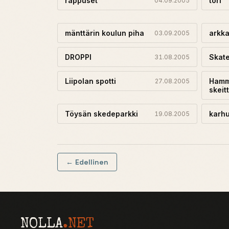
rappuset
tori
04.09.2005
mänttärin koulun piha
arkka
03.09.2005
DROPPI
Skate
31.08.2005
Liipolan spotti
Hamm
27.08.2005
skeit
Töysän skedeparkki
karhu
19.08.2005
← Edellinen
NOLLA
.NET