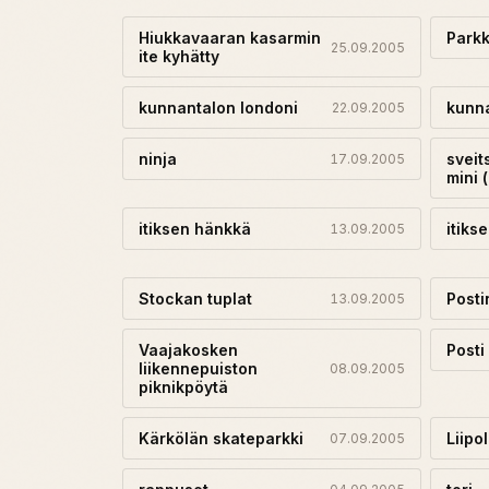
Hiukkavaaran kasarmin
Parkk
25.09.2005
ite kyhätty
kunnantalon londoni
kunna
22.09.2005
ninja
sveit
17.09.2005
mini 
itiksen hänkkä
itiks
13.09.2005
Stockan tuplat
Posti
13.09.2005
Vaajakosken
Posti
liikennepuiston
08.09.2005
piknikpöytä
Kärkölän skateparkki
Liipo
07.09.2005