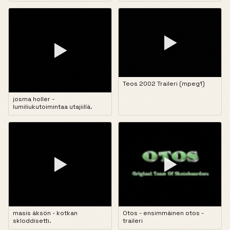
▶
▶
Teos 2002 Traileri (mpeg1)
josma holler -
lumiliukutoimintaa utajiillä.
▶
▶
masis äksön - kotkan
Otos - ensimmäinen otos -
skloddisetti.
traileri