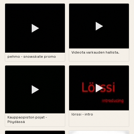
▶
▶
Videota varkauden hallista.
pehmo - snowskate promo
▶
▶
lörssi - intro
Kauppaopiston pojat -
Pöydässä