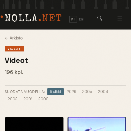
NOLLA
.NET
🔍
☰
FI
EN
← Arkisto
VIDEOT
Videot
196 kpl.
Kaikki
2026
2005
2003
SUODATA VUODELLA:
2002
2001
2000