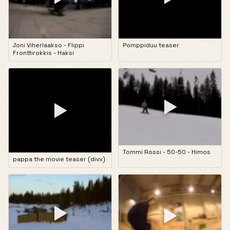
Joni Viherlaakso - Flippi
Pomppiduu teaser
Fronttirokkis - Haksi
▶
▶
Tommi Rossi - 50-50 - Himos
pappa the movie teaser (divx)
▶
▶