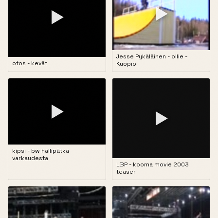
▶
▶
Jesse Pykäläinen - ollie -
otos - kevät
Kuopio
▶
▶
kipsi - bw hallipätkä
varkaudesta
LBP - kooma movie 2003
teaser