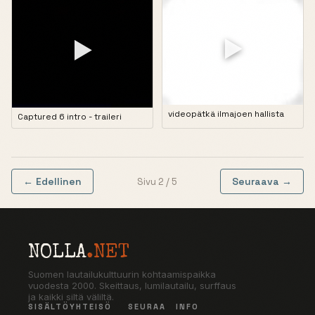
▶
▶
videopätkä ilmajoen hallista
Captured 6 intro - traileri
← Edellinen
Seuraava →
Sivu 2 / 5
NOLLA
.NET
Suomen lautailukulttuurin kohtaamispaikka
vuodesta 2000. Skeittaus, lumilautailu, surffaus
ja kaikki siltä väliltä.
SISÄLTÖ
YHTEISÖ
SEURAA
INFO