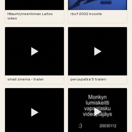
H&auml;meenlinnan Laitos
rbcf 2002 kooste
video
▶
▶
small zinema - trailer
peruspätkä 5 traileri
▶
▶