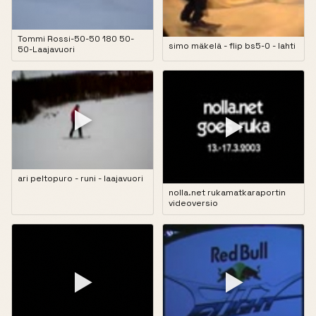
Tommi Rossi-50-50 180 50-
simo mäkelä - flip bs5-0 - lahti
50-Laajavuori
▶
▶
ari peltopuro - runi - laajavuori
nolla.net rukamatkaraportin
videoversio
▶
▶