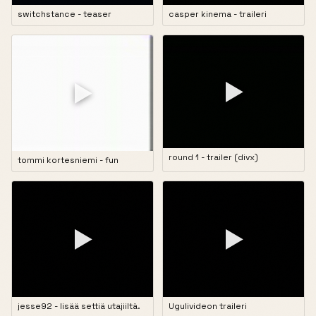
switchstance - teaser
casper kinema - traileri
▶
▶
round 1 - trailer (divx)
tommi kortesniemi - fun
▶
▶
jesse92 - lisää settiä utajiiltä.
Ugulivideon traileri