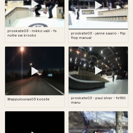
▶
▶
proskate03 - mikko valli - fs
proskate03 - janne saario - flip
nollie sw krooks
flop manual
▶
▶
proskate03 - paul shier - fs180
Wappulounas03 kooste
manu