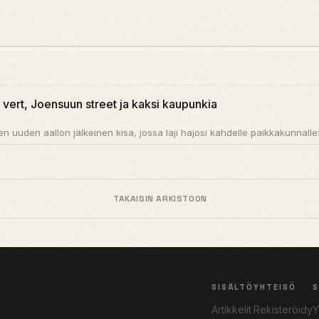
vert, Joensuun street ja kaksi kaupunkia
uden aallon jälkeinen kisa, jossa laji hajosi kahdelle paikka­kunnalle:.
TAKAISIN ARKISTOON
SISÄLTÖ
YHTEISÖ
Artikkelit
Rekisteröidy
Y