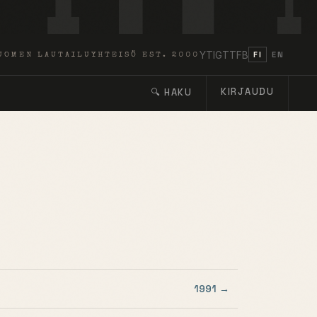
YT
IG
TT
FB
FI
EN
UOMEN LAUTAILUYHTEISÖ EST. 2000
KIRJAUDU
🔍 HAKU
1991 →