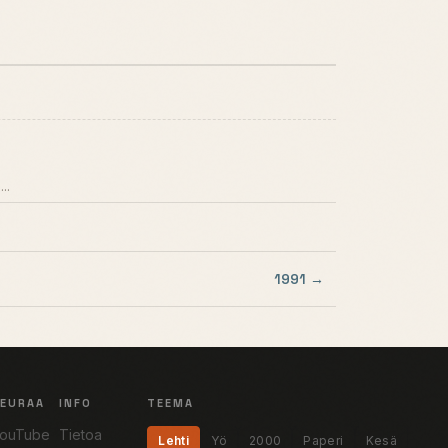
..
1991 →
SEURAA
INFO
TEEMA
ouTube
Tietoa
Lehti
Yö
2000
Paperi
Kesä