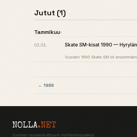
Jutut (1)
Tammikuu
1
Skate SM-kisat 1990 — Hyrylän 
01.01.
Vuoden 1990 Skate SM oli ensimmäinen u
← 1989
NOLLA
.NET
Suomen lautailukulttuurin kohtaamispaikka