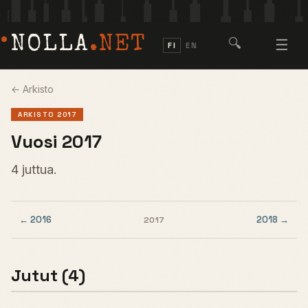
NOLLA
.NET
🔍
☰
FI
EN
← Arkisto
ARKISTO 2017
Vuosi 2017
4 juttua.
← 2016
2018 →
2017
Jutut (4)