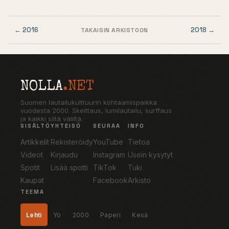
← 2016
2018 →
TAKAISIN ARKISTOON
NOLLA
.NET
Suomen lautailukulttuurin kohtaamispaikka
vuodesta 2000. Skeittaus, lumilautailu, surffaus
ja kaikki siltä väliltä.
SISÄLTÖ
YHTEISÖ
SEURAA
INFO
Artikkelit
Rekisteröidy
YouTube
Tietoa
Videot
Kirjaudu
Instagram
Usein kysytyt
Spotit
Lisää spotti
TikTok
Tuki
Kaupat
Facebook
Arkisto
TEEMA
Lehti
Yö
2000
Paperi
Kesä