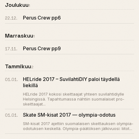
Joulukuu
1
Perus Crew pp6
22.12.
Marraskuu
1
Perus Crew pp9
17.11.
Tammikuu
2
HELride 2017 – SuvilahtiDIY paloi täydellä
01.01.
liekillä
HELride 2017 kokosi skeittaajat yhteen suvilahtidiylle
Helsingissä. Tapahtumassa nähtiin suomalaiset pro-
skeittaajat...
Skate SM-kisat 2017 — olympia-odotus
01.01.
SM-kisat 2017 ajettiin suomalaisen skeittauksen olympia-
odotuksen keskellä. Olympia-päätöksen jälkivuosi: liitot...