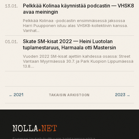
Pelkkää Kolinaa käynnistää podcastin — VHSK8
13.01.
avaa meiningin
Pelkkää Kolinaa -podcastin ensimmäisessä jaksossa
Harri Puupponen istuu alas VHSK8-kollektiivin kanssa.
Vanhat...
Skate SM-kisat 2022 — Heini Luotolan
01.01.
tuplamestaruus, Harmaala otti Mastersin
Vuoden 2022 SM-kisat ajettiin kahdessa osassa: Street
Vantaan Myyrmäessä 30.7. ja Park Kuopion Lippumäessä
13.8....
← 2021
2023 →
TAKAISIN ARKISTOON
NOLLA
.NET
Suomen lautailukulttuurin kohtaamispaikka