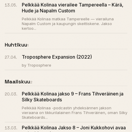
Pelkkää Kolinaa vierailee Tampereella – Kärä,
13.05.
Hude ja Napalm Custom
Pelkkää Kolinaa matkaa Tampereelle — vierailuna
Napalm Custom ja kaupungin skeittiskene. Jakso
kertoo...
Huhtikuu
1
Troposphere Expansion (2022)
27.04.
by Troposphere
Maaliskuu
2
Pelkkää Kolinaa jakso 9 – Frans Tihveräinen ja
20.03.
Silky Skateboards
Pelkkää Kolinaa -podcastin yhdeksännen jakson
vieraana on tikkurilalainen Frans Tihveräinen, oman Silky
Skateboards...
Pelkkää Kolinaa Jakso 8 – Joni Kukkohovi avaa
13.03.