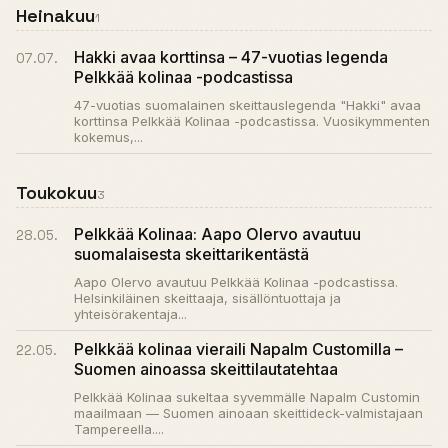
Heinakuu
1
Hakki avaa korttinsa – 47-vuotias legenda
07.07.
Pelkkää kolinaa -podcastissa
47-vuotias suomalainen skeittauslegenda "Hakki" avaa
korttinsa Pelkkää Kolinaa -podcastissa. Vuosikymmenten
kokemus,...
Toukokuu
3
Pelkkää Kolinaa: Aapo Olervo avautuu
28.05.
suomalaisesta skeittarikentästä
Aapo Olervo avautuu Pelkkää Kolinaa -podcastissa.
Helsinkiläinen skeittaaja, sisällöntuottaja ja
yhteisörakentaja...
Pelkkää kolinaa vieraili Napalm Customilla –
22.05.
Suomen ainoassa skeittilauta­tehtaa
Pelkkää Kolinaa sukeltaa syvemmälle Napalm Customin
maailmaan — Suomen ainoaan skeittideck-valmistajaan
Tampereella....