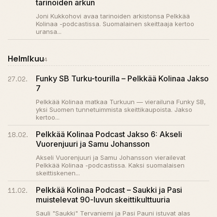
tarinoiden arkun
Joni Kukkohovi avaa tarinoiden arkistonsa Pelkkää
Kolinaa -podcastissa. Suomalainen skeittaaja kertoo
uransa...
Helmikuu
4
Funky SB Turku-tourilla – Pelkkää Kolinaa Jakso
27.02.
7
Pelkkää Kolinaa matkaa Turkuun — vierailuna Funky SB,
yksi Suomen tunnetuimmista skeittikaupoista. Jakso
kertoo...
Pelkkää Kolinaa Podcast Jakso 6: Akseli
18.02.
Vuorenjuuri ja Samu Johansson
Akseli Vuorenjuuri ja Samu Johansson vierailevat
Pelkkää Kolinaa -podcastissa. Kaksi suomalaisen
skeittiskenen...
Pelkkää Kolinaa Podcast – Saukki ja Pasi
11.02.
muistelevat 90-luvun skeittikulttuuria
Sauli "Saukki" Tervaniemi ja Pasi Pauni istuvat alas