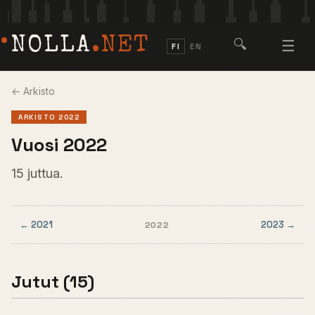
NOLLA
.NET
🔍
☰
FI
EN
← Arkisto
ARKISTO 2022
Vuosi 2022
15 juttua.
← 2021
2023 →
2022
Jutut (15)