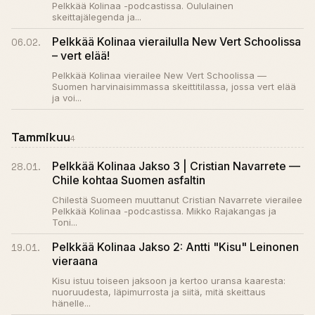
Pelkkää Kolinaa -podcastissa. Oululainen
skeittajälegenda ja...
Pelkkää Kolinaa vierailulla New Vert Schoolissa
06.02.
– vert elää!
Pelkkää Kolinaa vierailee New Vert Schoolissa —
Suomen harvinaisimmassa skeittitilassa, jossa vert elää
ja voi...
Tammikuu
4
Pelkkää Kolinaa Jakso 3 | Cristian Navarrete —
28.01.
Chile kohtaa Suomen asfaltin
Chilestä Suomeen muuttanut Cristian Navarrete vierailee
Pelkkää Kolinaa -podcastissa. Mikko Rajakangas ja
Toni...
Pelkkää Kolinaa Jakso 2: Antti "Kisu" Leinonen
19.01.
vieraana
Kisu istuu toiseen jaksoon ja kertoo uransa kaaresta:
nuoruudesta, läpimurrosta ja siitä, mitä skeittaus
hänelle...