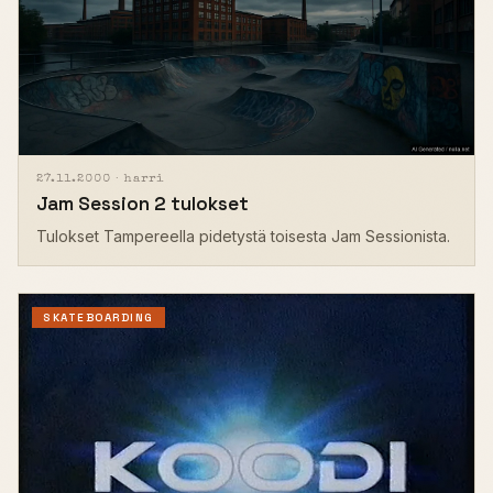
27.11.2000 ·
harri
Jam Session 2 tulokset
Tulokset Tampereella pidetystä toisesta Jam Sessionista.
SKATEBOARDING