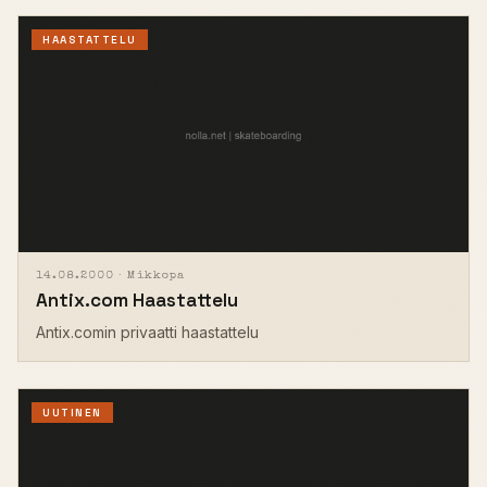
HAASTATTELU
14.08.2000 ·
Mikkopa
Antix.com Haastattelu
Antix.comin privaatti haastattelu
UUTINEN