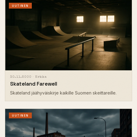
UUTINEN
30.11.2000 ·
Erkka
Skateland Farewell
Skateland jäähyväiskirje kaikille Suomen skeittareille.
UUTINEN