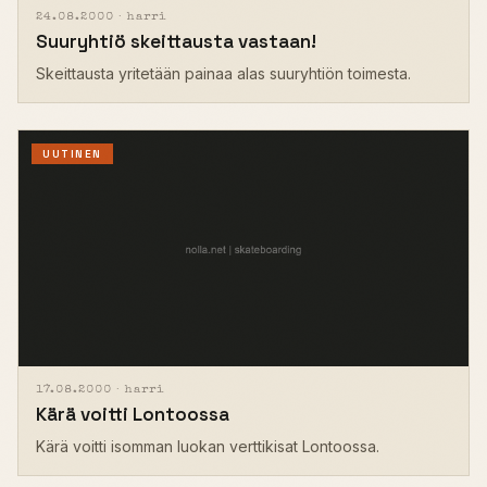
24.08.2000 ·
harri
Suuryhtiö skeittausta vastaan!
Skeittausta yritetään painaa alas suuryhtiön toimesta.
UUTINEN
17.08.2000 ·
harri
Kärä voitti Lontoossa
Kärä voitti isomman luokan verttikisat Lontoossa.