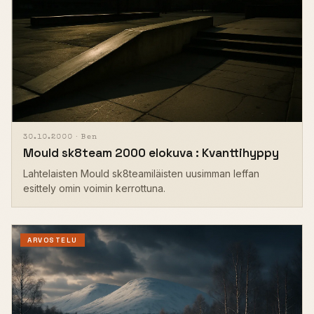
30.10.2000 ·
Ben
Mould sk8team 2000 elokuva : Kvanttihyppy
Lahtelaisten Mould sk8teamiläisten uusimman leffan
esittely omin voimin kerrottuna.
ARVOSTELU