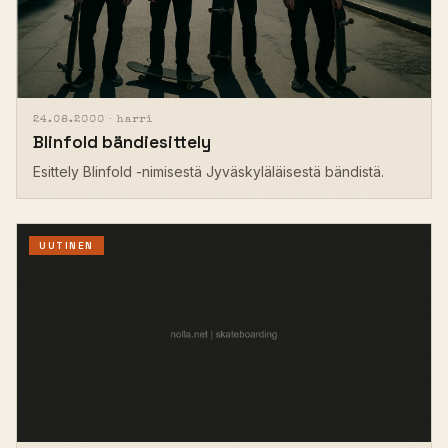
24.08.2000 ·
harri
Blinfold bändiesittely
Esittely Blinfold -nimisestä Jyväskyläläisestä bändistä.
UUTINEN