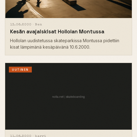
13.06.2000 ·
Ben
Kesän avajaiskisat Hollolan Montussa
Hollolan uudistetussa skateparkissa Montussa pidettiin
kisat lämpimänä kesäpäivänä 10.6.2000.
UUTINEN
11.06.2000 ·
harri