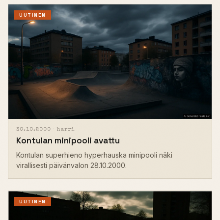
UUTINEN
30.10.2000 ·
harri
Kontulan minipooli avattu
Kontulan superhieno hyperhauska minipooli näki
virallisesti päivänvalon 28.10.2000.
UUTINEN