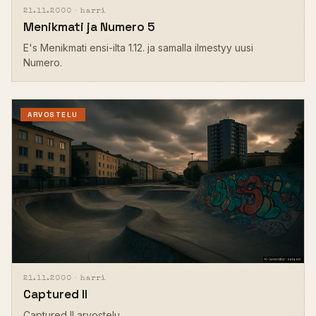
21.11.2000 ·
harri
Menikmati ja Numero 5
E's Menikmati ensi-ilta 1.12. ja samalla ilmestyy uusi
Numero.
ARVOSTELU
21.11.2000 ·
harri
Captured II
Captured II arvostelu.