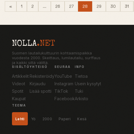
Previous
(current)
«
1
2
...
26
27
28
29
30
31
NOLLA
.NET
Suomen lautailukulttuurin kohtaamispaikka
vuodesta 2000. Skeittaus, lumilautailu, surffaus
ja kaikki siltä väliltä.
SISÄLTÖ
YHTEISÖ
SEURAA
INFO
Artikkelit
Rekisteröidy
YouTube
Tietoa
Videot
Kirjaudu
Instagram
Usein kysytyt
Spotit
Lisää spotti
TikTok
Tuki
Kaupat
Facebook
Arkisto
TEEMA
Lehti
Yö
2000
Paperi
Kesä