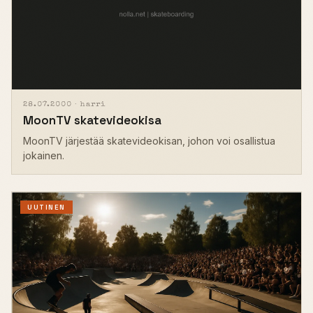
28.07.2000 ·
harri
MoonTV skatevideokisa
MoonTV järjestää skatevideokisan, johon voi osallistua
jokainen.
UUTINEN