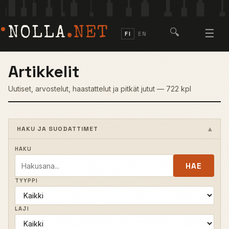
NOLLA
.NET
🔍
☰
FI
EN
Artikkelit
Uutiset, arvostelut, haastattelut ja pitkät jutut — 722 kpl
HAKU JA SUODATTIMET
HAKU
HAE
TYYPPI
LAJI