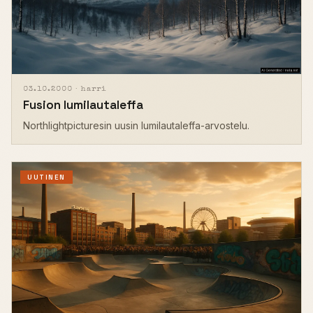
03.10.2000 ·
harri
Fusion lumilautaleffa
Northlightpicturesin uusin lumilautaleffa-arvostelu.
UUTINEN