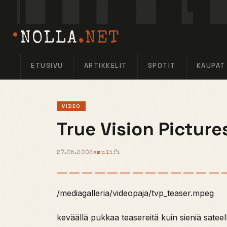
NOLLA
.NET
ETUSIVU
ARTIKKELIT
SPOTIT
KAUPAT
VIDEO
True Vision Picture
27.05.2003
smuli
fi
/mediagalleria/videopaja/tvp_teaser.mpeg
keväällä pukkaa teasereitä kuin sieniä satee