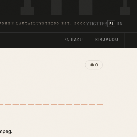
YT
IG
TT
FB
FI
EN
UOMEN LAUTAILUYHTEISÖ EST. 2000
KIRJAUDU
🔍 HAKU
🔥
0
 mpeg.