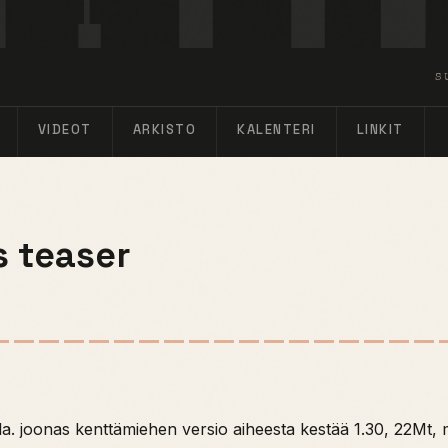
S
VIDEOT
ARKISTO
KALENTERI
LINKIT
s teaser
lla. joonas kenttämiehen versio aiheesta kestää 1.30, 22Mt,