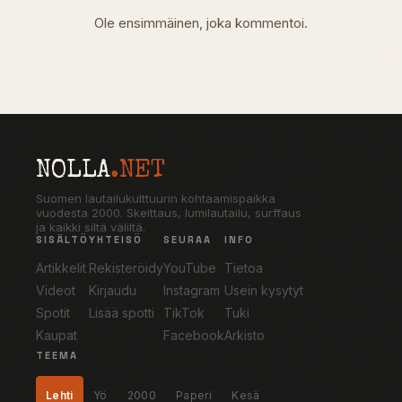
Ole ensimmäinen, joka kommentoi.
NOLLA
.NET
Suomen lautailukulttuurin kohtaamispaikka
vuodesta 2000. Skeittaus, lumilautailu, surffaus
ja kaikki siltä väliltä.
SISÄLTÖ
YHTEISÖ
SEURAA
INFO
Artikkelit
Rekisteröidy
YouTube
Tietoa
Videot
Kirjaudu
Instagram
Usein kysytyt
Spotit
Lisää spotti
TikTok
Tuki
Kaupat
Facebook
Arkisto
TEEMA
Lehti
Yö
2000
Paperi
Kesä