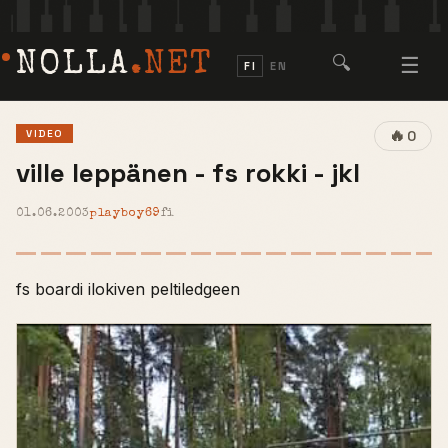
NOLLA
.NET
🔍
☰
FI
EN
🔥
VIDEO
0
ville leppänen - fs rokki - jkl
01.06.2003
playboy69
fi
fs boardi ilokiven peltiledgeen