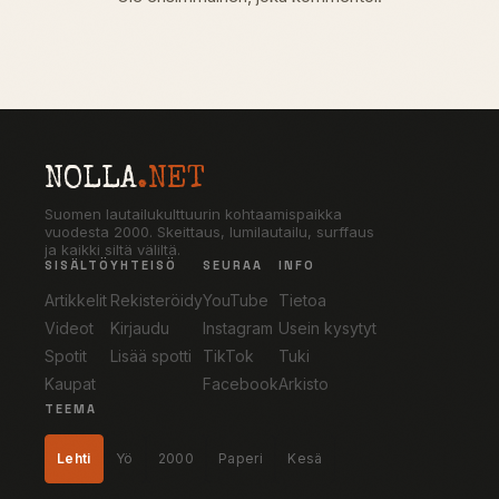
NOLLA
.NET
Suomen lautailukulttuurin kohtaamispaikka
vuodesta 2000. Skeittaus, lumilautailu, surffaus
ja kaikki siltä väliltä.
SISÄLTÖ
YHTEISÖ
SEURAA
INFO
Artikkelit
Rekisteröidy
YouTube
Tietoa
Videot
Kirjaudu
Instagram
Usein kysytyt
Spotit
Lisää spotti
TikTok
Tuki
Kaupat
Facebook
Arkisto
TEEMA
Lehti
Yö
2000
Paperi
Kesä