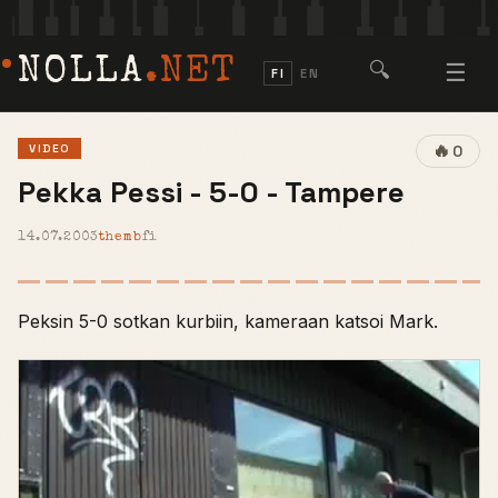
NOLLA
.NET
🔍
☰
FI
EN
🔥
VIDEO
0
Pekka Pessi - 5-0 - Tampere
14.07.2003
themb
fi
Peksin 5-0 sotkan kurbiin, kameraan katsoi Mark.