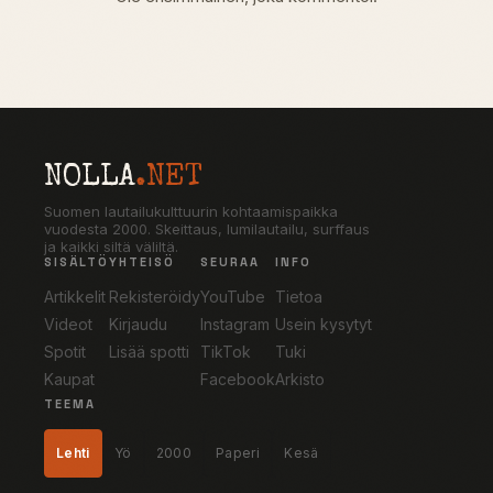
NOLLA
.NET
Suomen lautailukulttuurin kohtaamispaikka
vuodesta 2000. Skeittaus, lumilautailu, surffaus
ja kaikki siltä väliltä.
SISÄLTÖ
YHTEISÖ
SEURAA
INFO
Artikkelit
Rekisteröidy
YouTube
Tietoa
Videot
Kirjaudu
Instagram
Usein kysytyt
Spotit
Lisää spotti
TikTok
Tuki
Kaupat
Facebook
Arkisto
TEEMA
Lehti
Yö
2000
Paperi
Kesä