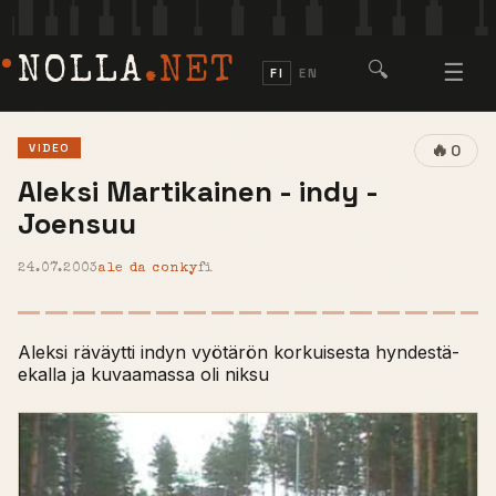
NOLLA
.NET
🔍
☰
FI
EN
🔥
VIDEO
0
Aleksi Martikainen - indy -
Joensuu
24.07.2003
ale da conky
fi
Aleksi räväytti indyn vyötärön korkuisesta hyndestä-
ekalla ja kuvaamassa oli niksu