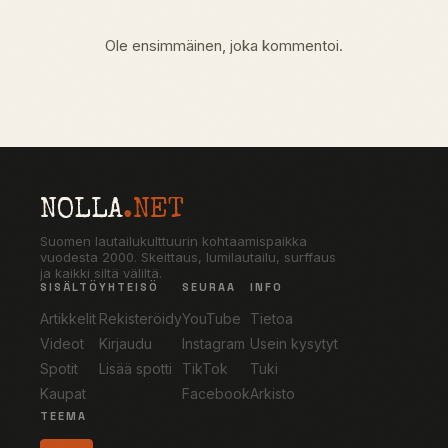
Ole ensimmäinen, joka kommentoi.
NOLLA
.NET
Suomen lautailukulttuurin kohtaamispaikka
vuodesta 2000. Skeittaus, lumilautailu, surffaus
ja kaikki siltä väliltä.
SISÄLTÖ
YHTEISÖ
SEURAA
INFO
Artikkelit
Rekisteröidy
YouTube
Tietoa
Videot
Kirjaudu
Instagram
Usein kysytyt
Spotit
Lisää spotti
TikTok
Tuki
Kaupat
Facebook
Arkisto
TEEMA