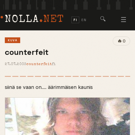
NOLLA
.NET
🔍
☰
FI
EN
🔥
KUVA
0
counterfeit
27.07.2003
counterfeit
fi
siinä se vaan on.... äärimmäisen kaunis