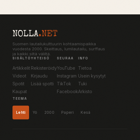
NOLLA
.NET
Suomen lautailukulttuurin kohtaamispaikka
vuodesta 2000. Skeittaus, lumilautailu, surffaus
ja kaikki siltä väliltä.
SISÄLTÖ
YHTEISÖ
SEURAA
INFO
Artikkelit
Rekisteröidy
YouTube
Tietoa
Videot
Kirjaudu
Instagram
Usein kysytyt
Spotit
Lisää spotti
TikTok
Tuki
Kaupat
Facebook
Arkisto
TEEMA
Lehti
Yö
2000
Paperi
Kesä