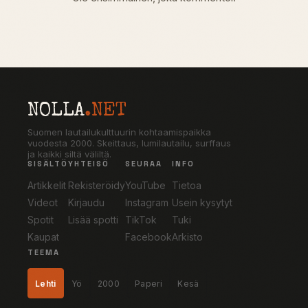
NOLLA
.NET
Suomen lautailukulttuurin kohtaamispaikka
vuodesta 2000. Skeittaus, lumilautailu, surffaus
ja kaikki siltä väliltä.
SISÄLTÖ
YHTEISÖ
SEURAA
INFO
Artikkelit
Rekisteröidy
YouTube
Tietoa
Videot
Kirjaudu
Instagram
Usein kysytyt
Spotit
Lisää spotti
TikTok
Tuki
Kaupat
Facebook
Arkisto
TEEMA
Lehti
Yö
2000
Paperi
Kesä