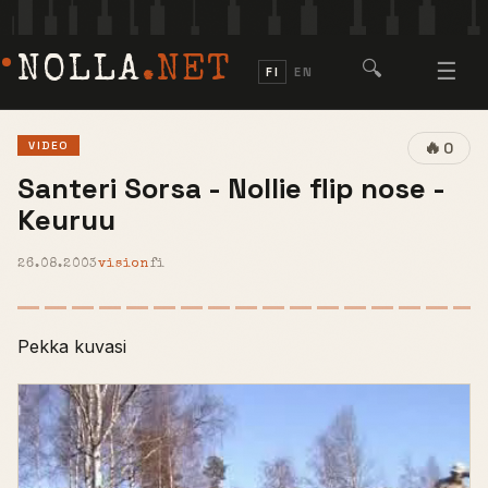
NOLLA
.NET
🔍
☰
FI
EN
🔥
VIDEO
0
Santeri Sorsa - Nollie flip nose -
Keuruu
26.08.2003
vision
fi
Pekka kuvasi