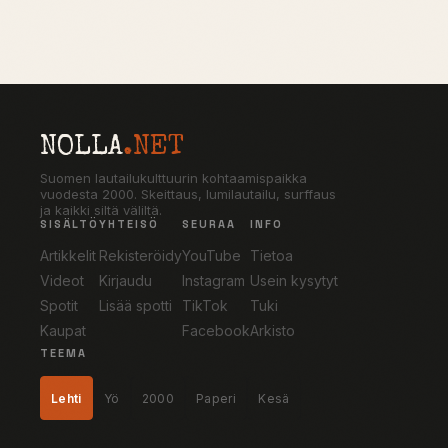
NOLLA
.NET
Suomen lautailukulttuurin kohtaamispaikka
vuodesta 2000. Skeittaus, lumilautailu, surffaus
ja kaikki siltä väliltä.
SISÄLTÖ
YHTEISÖ
SEURAA
INFO
Artikkelit
Rekisteröidy
YouTube
Tietoa
Videot
Kirjaudu
Instagram
Usein kysytyt
Spotit
Lisää spotti
TikTok
Tuki
Kaupat
Facebook
Arkisto
TEEMA
Lehti
Yö
2000
Paperi
Kesä