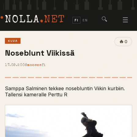
NOLLA
.NET
🔍
☰
FI
EN
🔥
KUVA
0
Noseblunt Viikissä
17.09.2008
mooses
fi
Samppa Salminen tekkee nosebluntin Viikin kurbiin.
Tallensi kameralle Perttu R