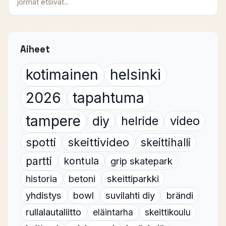
jormat etsivät...
Aiheet
kotimainen
helsinki
2026
tapahtuma
tampere
diy
helride
video
spotti
skeittivideo
skeittihalli
partti
kontula
grip skatepark
historia
betoni
skeittiparkki
yhdistys
bowl
suvilahti diy
brändi
rullalautaliitto
eläintarha
skeittikoulu