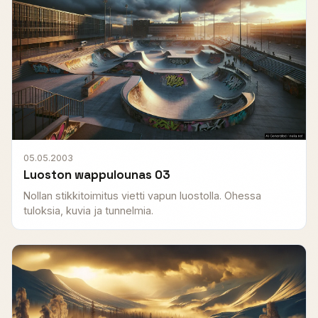
05.05.2003
Luoston wappulounas 03
Nollan stikkitoimitus vietti vapun luostolla. Ohessa
tuloksia, kuvia ja tunnelmia.