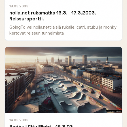
18.03.2003
nolla.net rukamatka 13.3. - 17.3.2003.
Reissuraportti.
GoingTo vei nolla.nettiläisiä rukalle. catri, stubu ja monky
kertovat reissun tunnelmista.
14.03.2003
Redbull City Flight - 15.3.03