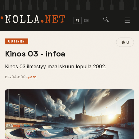
NOLLA
.NET
🔍
☰
FI
EN
🔥
UUTINEN
0
Kinos 03 - infoa
Kinos 03 ilmestyy maaliskuun lopulla 2002.
22.03.2002
pasi