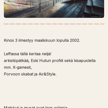
Kinos 3 ilmestyy maaliskuun lopulla 2002.
Leffassa tällä kertaa neljä!
arkistöpätkää, Eski Hutun profiili sekä kisapuolella
mm. X-gamesit,
Porvoon skabat ja Air&Style.
Matskut ja musat ovat taas erilaisia