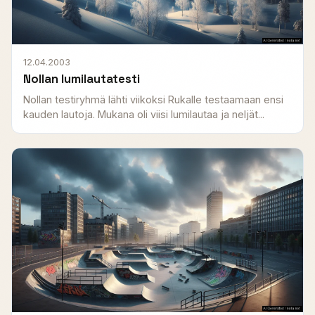
12.04.2003
Nollan lumilautatesti
Nollan testiryhmä lähti viikoksi Rukalle testaamaan ensi
kauden lautoja. Mukana oli viisi lumilautaa ja neljät...