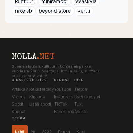
kulttuuri
miniramppi
jyväskylä
nike sb
beyond store
vertti
NOLLA
.NET
Suomen lautailukulttuurin kohtaamispaikka
vuodesta 2000. Skeittaus, lumilautailu, surffaus
ja kaikki siltä väliltä.
SISÄLTÖ
YHTEISÖ
SEURAA
INFO
Artikkelit
Rekisteröidy
YouTube
Tietoa
Videot
Kirjaudu
Instagram
Usein kysytyt
Spotit
Lisää spotti
TikTok
Tuki
Kaupat
Facebook
Arkisto
TEEMA
Lehti
Yö
2000
Paperi
Kesä