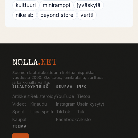
kulttuuri
miniramppi
jyväskylä
nike sb
beyond store
vertti
NOLLA
.NET
Suomen lautailukulttuurin kohtaamispaikka
vuodesta 2000. Skeittaus, lumilautailu, surffaus
ja kaikki siltä väliltä.
SISÄLTÖ
YHTEISÖ
SEURAA
INFO
Artikkelit
Rekisteröidy
YouTube
Tietoa
Videot
Kirjaudu
Instagram
Usein kysytyt
Spotit
Lisää spotti
TikTok
Tuki
Kaupat
Facebook
Arkisto
TEEMA