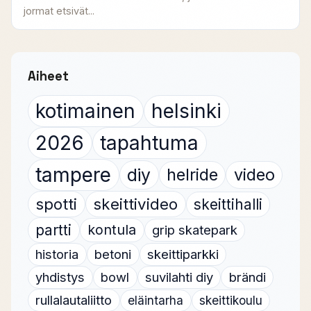
jormat etsivät...
Aiheet
kotimainen
helsinki
2026
tapahtuma
tampere
diy
helride
video
spotti
skeittivideo
skeittihalli
partti
kontula
grip skatepark
historia
betoni
skeittiparkki
yhdistys
bowl
suvilahti diy
brändi
rullalautaliitto
eläintarha
skeittikoulu