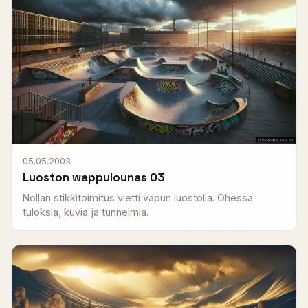
05.05.2003
Luoston wappulounas 03
Nollan stikkitoimitus vietti vapun luostolla. Ohessa
tuloksia, kuvia ja tunnelmia.