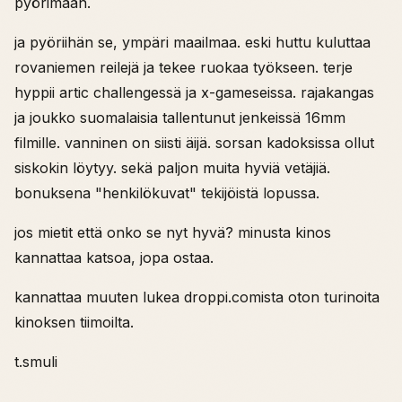
pyörimään.
ja pyöriihän se, ympäri maailmaa. eski huttu kuluttaa
rovaniemen reilejä ja tekee ruokaa työkseen. terje
hyppii artic challengessä ja x-gameseissa. rajakangas
ja joukko suomalaisia tallentunut jenkeissä 16mm
filmille. vanninen on siisti äijä. sorsan kadoksissa ollut
siskokin löytyy. sekä paljon muita hyviä vetäjiä.
bonuksena "henkilökuvat" tekijöistä lopussa.
jos mietit että onko se nyt hyvä? minusta kinos
kannattaa katsoa, jopa ostaa.
kannattaa muuten lukea droppi.comista oton turinoita
kinoksen tiimoilta.
t.smuli