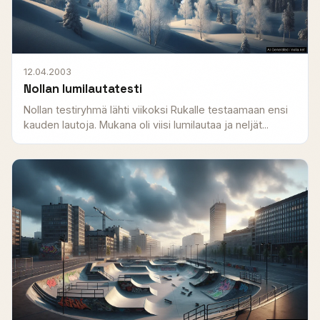
12.04.2003
Nollan lumilautatesti
Nollan testiryhmä lähti viikoksi Rukalle testaamaan ensi
kauden lautoja. Mukana oli viisi lumilautaa ja neljät...