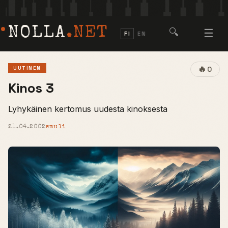
NOLLA
.NET
🔍
☰
FI
EN
🔥
UUTINEN
0
Kinos 3
Lyhykäinen kertomus uudesta kinoksesta
21.04.2002
smuli