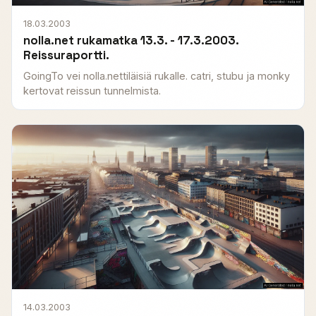
18.03.2003
nolla.net rukamatka 13.3. - 17.3.2003.
Reissuraportti.
GoingTo vei nolla.nettiläisiä rukalle. catri, stubu ja monky
kertovat reissun tunnelmista.
14.03.2003