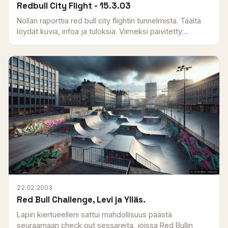
Redbull City Flight - 15.3.03
Nollan raporttia red bull city flightin tunnelmista. Täältä
löydät kuvia, infoa ja tuloksia. Viimeksi päivitetty:...
22.02.2003
Red Bull Challenge, Levi ja Ylläs.
Lapin kiertueelleni sattui mahdollisuus päästä
seuraamaan check out sessareita, joissa Red Bullin