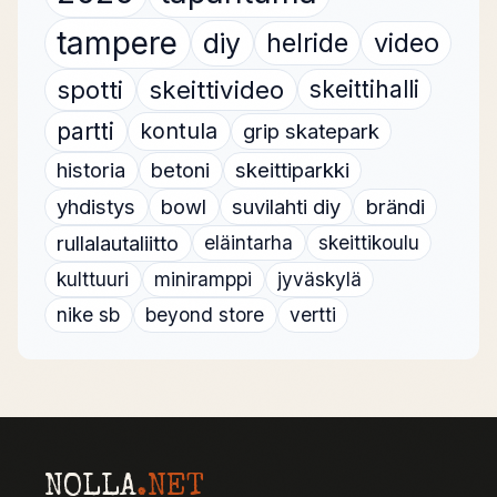
tampere
diy
helride
video
spotti
skeittivideo
skeittihalli
partti
kontula
grip skatepark
historia
betoni
skeittiparkki
yhdistys
bowl
suvilahti diy
brändi
rullalautaliitto
eläintarha
skeittikoulu
kulttuuri
miniramppi
jyväskylä
nike sb
beyond store
vertti
NOLLA
.NET