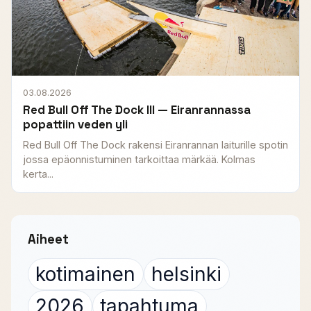
03.08.2026
Red Bull Off The Dock III — Eiranrannassa
popattiin veden yli
Red Bull Off The Dock rakensi Eiranrannan laiturille spotin
jossa epäonnistuminen tarkoittaa märkää. Kolmas
kerta...
Aiheet
kotimainen
helsinki
2026
tapahtuma