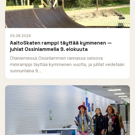
05.08.2026
AaltoSkaten ramppi täyttää kymmenen —
juhlat Ossinlammella 9. elokuuta
Otaniemessä Ossinlammen rannassa seisova
miniramppi täyttää kymmenen vuotta, ja juhlat vedetään
sunnuntaina 9....