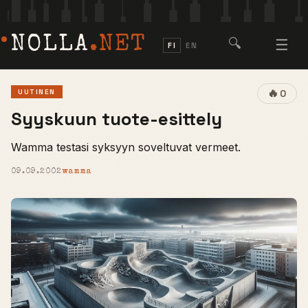
NOLLA
.NET
🔍
☰
FI
EN
🔥
UUTINEN
0
Syyskuun tuote-esittely
Wamma testasi syksyyn soveltuvat vermeet.
09.09.2002
wamma