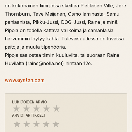
on kokonainen tiimi jossa skeittaa Pietiläisen Ville, Jere
Thornburn, Tave Maijanen, Osmo laminasta, Samu
pahiaanista, Pikku-Jussi, DOG-Jussi, Raine ja minä.
Pipoja on todella kattava valikoima ja samanlaisia
harvemmin löytyy kahta. Tulevaisuudessa on luvassa
paitoja ja muuta tilpehööriä.
Pipoja saa ostaa tiimiin kuuluvilta, tai suoraan Raine
Huvilalta (raine@nolla.net) hintaan 12e.
www.ayaton.com
LUKIJOIDEN ARVIO
★
★
★
★
★
ARVIOI ARTIKKELI
★
★
★
★
★