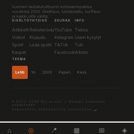
Suomen lautailukulttuurin kohtaamispaikka
vuodesta 2000. Skeittaus, lumilautailu, surffaus
ja kaikki siltä väliltä.
SISÄLTÖ
YHTEISÖ
SEURAA
INFO
Artikkelit
Rekisteröidy
YouTube
Tietoa
Videot
Kirjaudu
Instagram
Usein kysytyt
Spotit
Lisää spotti
TikTok
Tuki
Kaupat
Facebook
Arkisto
TEEMA
Lehti
Yö
2000
Paperi
Kesä
© 2000–2026 Nolla.net — Kaikki oikeudet
pidätetään
Rakennettu rakkaudella lautailuun 🛹
⌂
◎
📍
▦
📅
◈