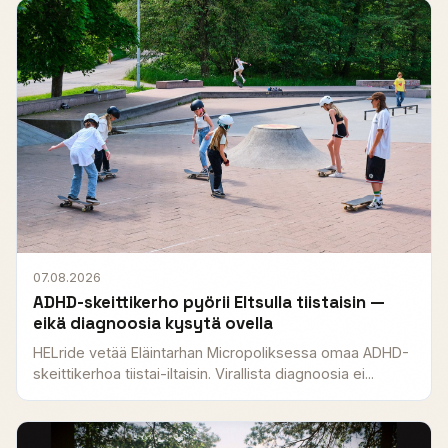
07.08.2026
ADHD-skeittikerho pyörii Eltsulla tiistaisin —
eikä diagnoosia kysytä ovella
HELride vetää Eläintarhan Micropoliksessa omaa ADHD-
skeittikerhoa tiistai-iltaisin. Virallista diagnoosia ei...