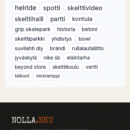
helride
spotti
skeittivideo
skeittihalli
partti
kontula
grip skatepark
historia
betoni
skeittiparkki
yhdistys
bowl
suvilahti diy
brändi
rullalautaliitto
jyväskylä
nike sb
eläintarha
beyond store
skeittikoulu
vertti
talkoot
miniramppi
NOLLA
.NET
Suomen lautailukulttuurin kohtaamispaikka