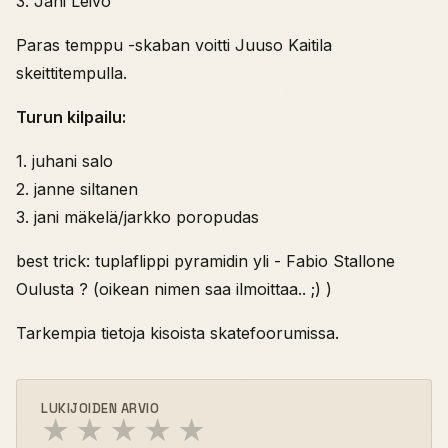
3. Jani Leivo
Paras temppu -skaban voitti Juuso Kaitila
skeittitempulla.
Turun kilpailu:
1. juhani salo
2. janne siltanen
3. jani mäkelä/jarkko poropudas
best trick: tuplaflippi pyramidin yli - Fabio Stallone
Oulusta ? (oikean nimen saa ilmoittaa.. ;) )
Tarkempia tietoja kisoista skatefoorumissa.
LUKIJOIDEN ARVIO
★
★
★
★
★