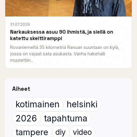
31.07.2026
Narkauksessa asuu 90 ihmistä, ja siellä on
katettu skeittiramppi
Rovaniemeltä 35 kilometriä Ranuan suuntaan on kylä,
jossa on vajaat sata asukasta. Vanha hakehalli
muutettiin...
Aiheet
kotimainen
helsinki
2026
tapahtuma
tampere
diy
video