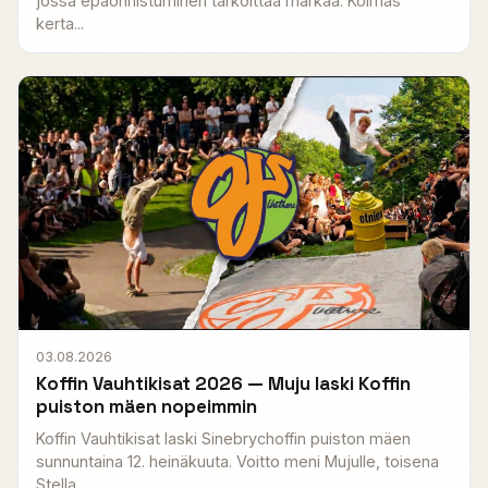
jossa epäonnistuminen tarkoittaa märkää. Kolmas
kerta...
03.08.2026
Koffin Vauhtikisat 2026 — Muju laski Koffin
puiston mäen nopeimmin
Koffin Vauhtikisat laski Sinebrychoffin puiston mäen
sunnuntaina 12. heinäkuuta. Voitto meni Mujulle, toisena
Stella...