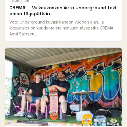
06.08.2026
CREMA — Valkeakosken Veto Underground teki
oman täyspätkän
Veto Underground kuvasi kahden vuoden ajan, ja
lopputulos on kuudentoista minuutin täyspätkä CREMA.
Antti Salosen...