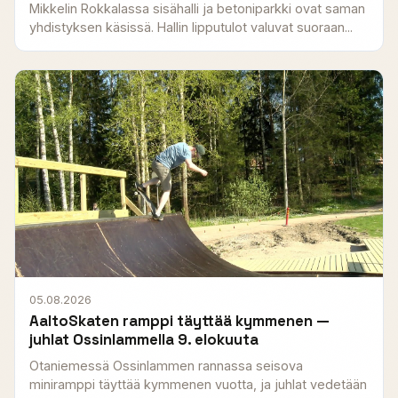
Mikkelin Rokkalassa sisähalli ja betoniparkki ovat saman
yhdistyksen käsissä. Hallin lipputulot valuvat suoraan...
05.08.2026
AaltoSkaten ramppi täyttää kymmenen —
juhlat Ossinlammella 9. elokuuta
Otaniemessä Ossinlammen rannassa seisova
miniramppi täyttää kymmenen vuotta, ja juhlat vedetään