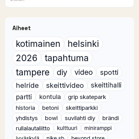
Aiheet
kotimainen
helsinki
2026
tapahtuma
tampere
diy
video
spotti
helride
skeittivideo
skeittihalli
partti
kontula
grip skatepark
historia
betoni
skeittiparkki
yhdistys
bowl
suvilahti diy
brändi
rullalautaliitto
kulttuuri
miniramppi
jyväskylä
nike sb
beyond store