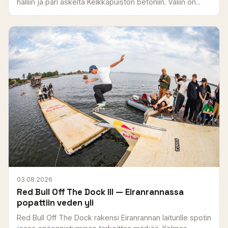
halliin ja pari askelta Kelkkapuiston betoniin. Väliin on...
03.08.2026
Red Bull Off The Dock III — Eiranrannassa
popattiin veden yli
Red Bull Off The Dock rakensi Eiranrannan laiturille spotin