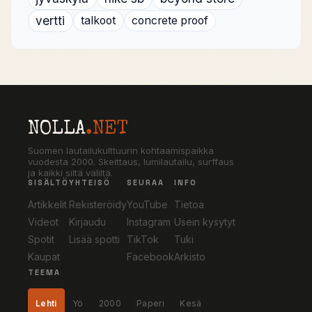
vertti
talkoot
concrete proof
NOLLA
.NET
Suomen lautailukulttuurin kohtaamispaikka
vuodesta 2000. Skeittaus, lumilautailu, surffaus
ja kaikki siltä väliltä.
SISÄLTÖ
YHTEISÖ
SEURAA
INFO
Artikkelit
Rekisteröidy
YouTube
Tietoa
Videot
Kirjaudu
Instagram
Usein kysytyt
Spotit
Lisää spotti
TikTok
Tuki
Kaupat
Facebook
Arkisto
TEEMA
Lehti
Yö
2000
Paperi
Kesä