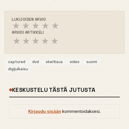
LUKIJOIDEN ARVIO
★
★
★
★
★
ARVIOI ARTIKKELI
★
★
★
★
★
captured
dvd
skeittaus
video
suomi
digijulkaisu
KESKUSTELU TÄSTÄ JUTUSTA
Kirjaudu sisään
kommentoidaksesi.