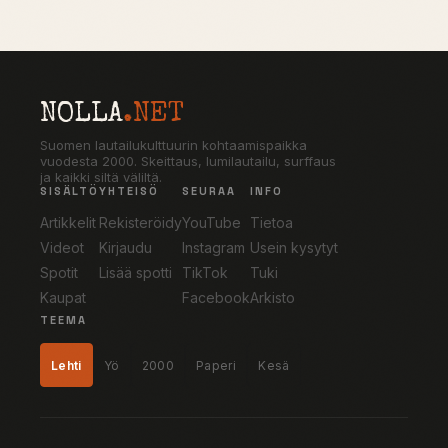
NOLLA
.NET
Suomen lautailukulttuurin kohtaamispaikka
vuodesta 2000. Skeittaus, lumilautailu, surffaus
ja kaikki siltä väliltä.
SISÄLTÖ
YHTEISÖ
SEURAA
INFO
Artikkelit
Rekisteröidy
YouTube
Tietoa
Videot
Kirjaudu
Instagram
Usein kysytyt
Spotit
Lisää spotti
TikTok
Tuki
Kaupat
Facebook
Arkisto
TEEMA
Lehti
Yö
2000
Paperi
Kesä