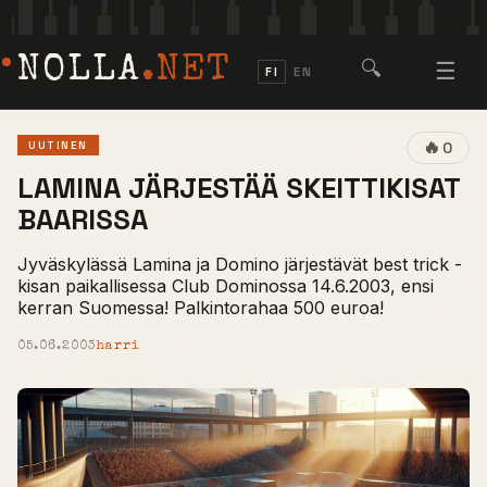
NOLLA
.NET
🔍
☰
FI
EN
🔥
UUTINEN
0
LAMINA JÄRJESTÄÄ SKEITTIKISAT
BAARISSA
Jyväskylässä Lamina ja Domino järjestävät best trick -
kisan paikallisessa Club Dominossa 14.6.2003, ensi
kerran Suomessa! Palkintorahaa 500 euroa!
05.06.2003
harri