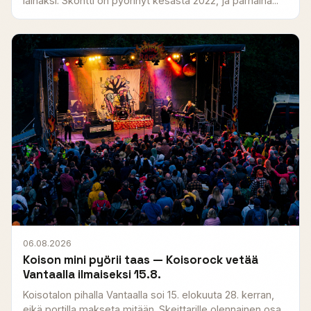
lainaksi. Skontti on pyörinyt kesästä 2022, ja parhaina...
06.08.2026
Koison mini pyörii taas — Koisorock vetää
Vantaalla ilmaiseksi 15.8.
Koisotalon pihalla Vantaalla soi 15. elokuuta 28. kerran,
eikä portilla makseta mitään. Skeittarille olennainen osa...