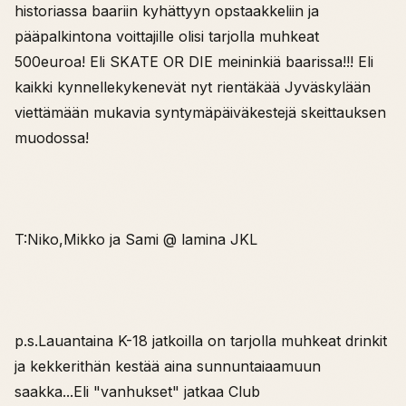
historiassa baariin kyhättyyn opstaakkeliin ja
pääpalkintona voittajille olisi tarjolla muhkeat
500euroa! Eli SKATE OR DIE meininkiä baarissa!!! Eli
kaikki kynnellekykenevät nyt rientäkää Jyväskylään
viettämään mukavia syntymäpäiväkestejä skeittauksen
muodossa!
T:Niko,Mikko ja Sami @ lamina JKL
p.s.Lauantaina K-18 jatkoilla on tarjolla muhkeat drinkit
ja kekkerithän kestää aina sunnuntaiaamuun
saakka...Eli "vanhukset" jatkaa Club