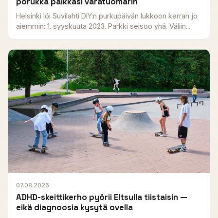
porukka palkkasi varatuomarin
Helsinki löi Suvilahti DIY:n purkupäivän lukkoon kerran jo
aiemmin: 1. syyskuuta 2023. Parkki seisoo yhä. Väliin...
07.08.2026
ADHD-skeittikerho pyörii Eltsulla tiistaisin —
eikä diagnoosia kysytä ovella