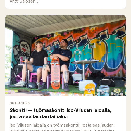
Antti Salosen...
06.08.2026
Skontti — työmaakontti Iso-Vilusen laidalla,
josta saa laudan lainaksi
Iso-Vilusen laidalla on työmaakontti, josta saa laudan