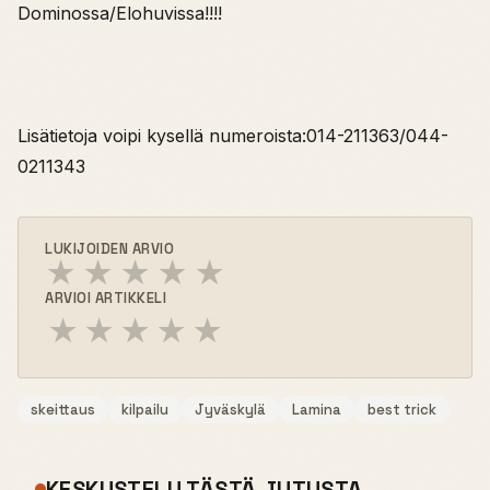
Dominossa/Elohuvissa!!!!
Lisätietoja voipi kysellä numeroista:014-211363/044-
0211343
LUKIJOIDEN ARVIO
★
★
★
★
★
ARVIOI ARTIKKELI
★
★
★
★
★
skeittaus
kilpailu
Jyväskylä
Lamina
best trick
KESKUSTELU TÄSTÄ JUTUSTA