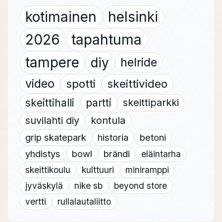
kotimainen
helsinki
2026
tapahtuma
tampere
diy
helride
video
spotti
skeittivideo
skeittihalli
partti
skeittiparkki
suvilahti diy
kontula
grip skatepark
historia
betoni
yhdistys
bowl
brändi
eläintarha
skeittikoulu
kulttuuri
miniramppi
jyväskylä
nike sb
beyond store
vertti
rullalautaliitto