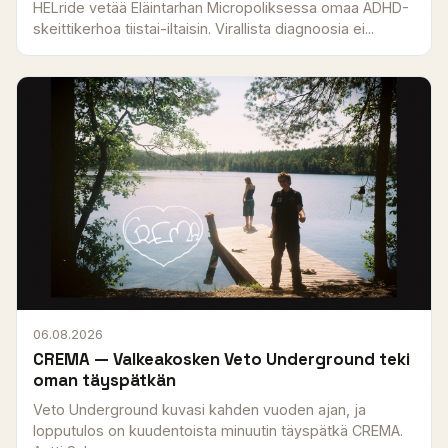
HELride vetää Eläintarhan Micropoliksessa omaa ADHD-
skeittikerhoa tiistai-iltaisin. Virallista diagnoosia ei...
06.08.2026
CREMA — Valkeakosken Veto Underground teki
oman täyspätkän
Veto Underground kuvasi kahden vuoden ajan, ja
lopputulos on kuudentoista minuutin täyspätkä CREMA.