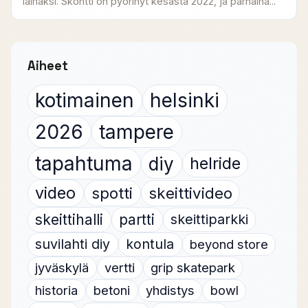
lainaksi. Skontti on pyörinyt kesästä 2022, ja parhaina...
Aiheet
kotimainen
helsinki
2026
tampere
tapahtuma
diy
helride
video
spotti
skeittivideo
skeittihalli
partti
skeittiparkki
suvilahti diy
kontula
beyond store
jyväskylä
vertti
grip skatepark
historia
betoni
yhdistys
bowl