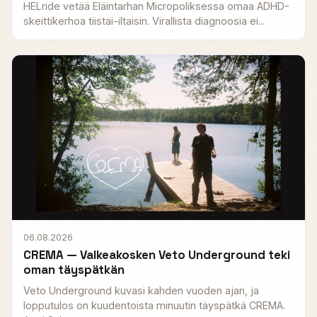
HELride vetää Eläintarhan Micropoliksessa omaa ADHD-
skeittikerhoa tiistai-iltaisin. Virallista diagnoosia ei...
06.08.2026
CREMA — Valkeakosken Veto Underground teki
oman täyspätkän
Veto Underground kuvasi kahden vuoden ajan, ja
lopputulos on kuudentoista minuutin täyspätkä CREMA.