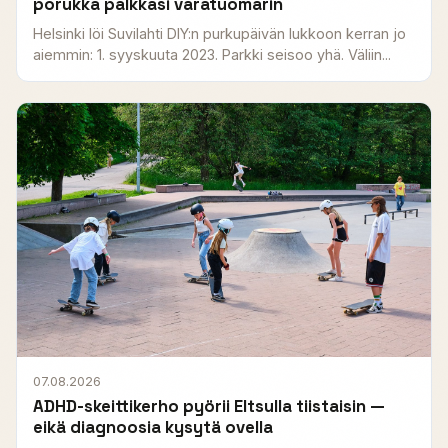
porukka palkkasi varatuomarin
Helsinki löi Suvilahti DIY:n purkupäivän lukkoon kerran jo
aiemmin: 1. syyskuuta 2023. Parkki seisoo yhä. Väliin...
07.08.2026
ADHD-skeittikerho pyörii Eltsulla tiistaisin —
eikä diagnoosia kysytä ovella