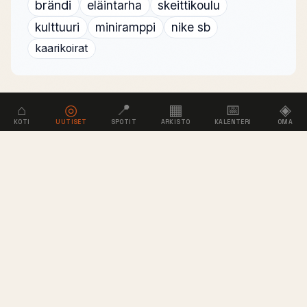
brändi
eläintarha
skeittikoulu
kulttuuri
miniramppi
nike sb
kaarikoirat
⌂
◎
📍
▦
📅
◈
KOTI
UUTISET
SPOTIT
ARKISTO
KALENTERI
OMA
NOLLA
.NET
Suomen lautailukulttuurin kohtaamispaikka
vuodesta 2000. Skeittaus, lumilautailu, surffaus
ja kaikki siltä väliltä.
SISÄLTÖ
YHTEISÖ
SEURAA
INFO
Artikkelit
Rekisteröidy
YouTube
Tietoa
Videot
Kirjaudu
Instagram
Usein kysytyt
Spotit
Lisää spotti
TikTok
Tuki
Kaupat
Facebook
Arkisto
TEEMA