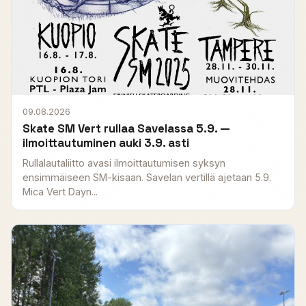
09.08.2026
Skate SM Vert rullaa Savelassa 5.9. —
ilmoittautuminen auki 3.9. asti
Rullalautaliitto avasi ilmoittautumisen syksyn
ensimmäiseen SM-kisaan. Savelan vertillä ajetaan 5.9.
Mica Vert Dayn...