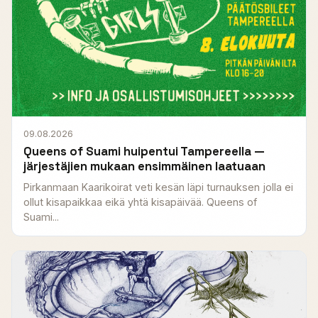
09.08.2026
Queens of Suami huipentui Tampereella —
järjestäjien mukaan ensimmäinen laatuaan
Pirkanmaan Kaarikoirat veti kesän läpi turnauksen jolla ei
ollut kisapaikkaa eikä yhtä kisapäivää. Queens of
Suami...