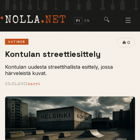
NOLLA
.NET
🔍
☰
FI
EN
🔥
UUTINEN
0
Kontulan streettiesittely
Kontulan uudesta streettihallista esittely, jossa
härveleistä kuvat.
30.01.2001
harri