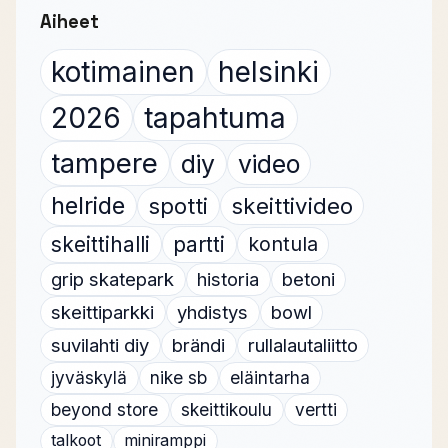
Aiheet
kotimainen
helsinki
2026
tapahtuma
tampere
diy
video
helride
spotti
skeittivideo
skeittihalli
partti
kontula
grip skatepark
historia
betoni
skeittiparkki
yhdistys
bowl
suvilahti diy
brändi
rullalautaliitto
jyväskylä
nike sb
eläintarha
beyond store
skeittikoulu
vertti
talkoot
miniramppi