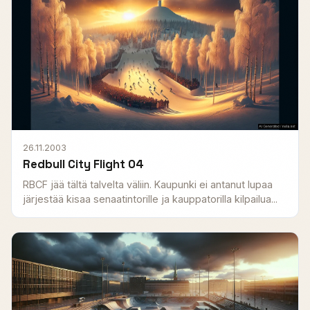
26.11.2003
Redbull City Flight 04
RBCF jää tältä talvelta väliin. Kaupunki ei antanut lupaa
järjestää kisaa senaatintorille ja kauppatorilla kilpailua...