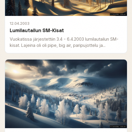
12.04.2003
Lumilautailun SM-Kisat
Vuokatissa järjestettiin 3.4 - 6.4.2003 lumilautailun SM-
kisat. Lajeina oli oli pipe, big air, paripujottelu ja...