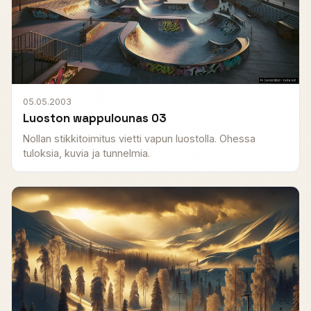
05.05.2003
Luoston wappulounas 03
Nollan stikkitoimitus vietti vapun luostolla. Ohessa
tuloksia, kuvia ja tunnelmia.