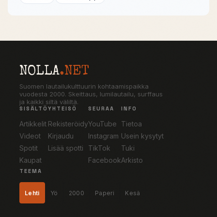
NOLLA
.NET
Suomen lautailukulttuurin kohtaamispaikka
vuodesta 2000. Skeittaus, lumilautailu, surffaus
ja kaikki siltä väliltä.
SISÄLTÖ
YHTEISÖ
SEURAA
INFO
Artikkelit
Rekisteröidy
YouTube
Tietoa
Videot
Kirjaudu
Instagram
Usein kysytyt
Spotit
Lisää spotti
TikTok
Tuki
Kaupat
Facebook
Arkisto
TEEMA
Lehti
Yö
2000
Paperi
Kesä