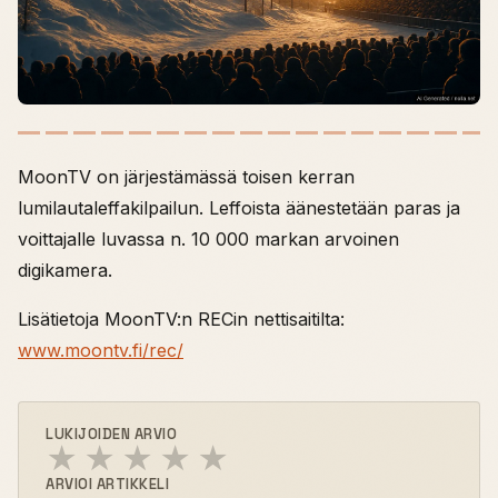
MoonTV on järjestämässä toisen kerran
lumilautaleffakilpailun. Leffoista äänestetään paras ja
voittajalle luvassa n. 10 000 markan arvoinen
digikamera.
Lisätietoja MoonTV:n RECin nettisaitilta:
www.moontv.fi/rec/
LUKIJOIDEN ARVIO
★
★
★
★
★
ARVIOI ARTIKKELI