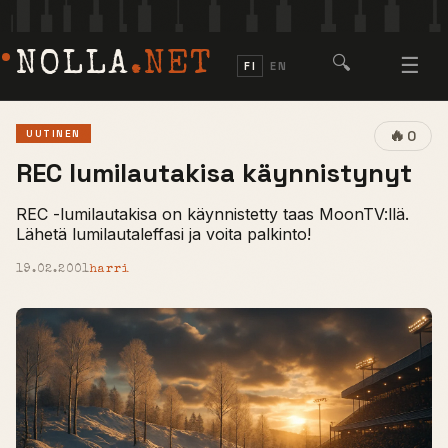
NOLLA
.NET
🔍
☰
FI
EN
🔥
UUTINEN
0
REC lumilautakisa käynnistynyt
REC -lumilautakisa on käynnistetty taas MoonTV:llä.
Lähetä lumilautaleffasi ja voita palkinto!
19.02.2001
harri