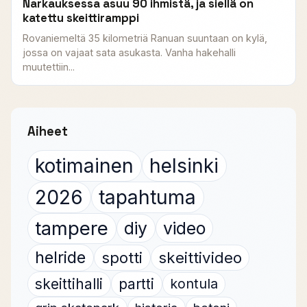
Narkauksessa asuu 90 ihmistä, ja siellä on
katettu skeittiramppi
Rovaniemeltä 35 kilometriä Ranuan suuntaan on kylä,
jossa on vajaat sata asukasta. Vanha hakehalli
muutettiin...
Aiheet
kotimainen
helsinki
2026
tapahtuma
tampere
diy
video
helride
spotti
skeittivideo
skeittihalli
partti
kontula