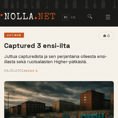
NOLLA
.NET
🔍
☰
FI
EN
🔥
UUTINEN
0
Captured 3 ensi-ilta
Juttua capturedista ja sen perjantaina olleesta ensi-
illasta sekä ruotsalaisten Higher-pätkästä.
24.03.2001
raine h