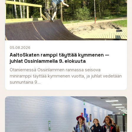
05.08.2026
AaltoSkaten ramppi täyttää kymmenen —
juhlat Ossinlammella 9. elokuuta
Otaniemessä Ossinlammen rannassa seisova
miniramppi täyttää kymmenen vuotta, ja juhlat vedetään
sunnuntaina 9....