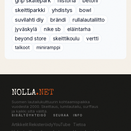
grip skatepark
historia
betoni
skeittiparkki
yhdistys
bowl
suvilahti diy
brändi
rullalautaliitto
jyväskylä
nike sb
eläintarha
beyond store
skeittikoulu
vertti
talkoot
miniramppi
NOLLA
.NET
Suomen lautailukulttuurin kohtaamispaikka
vuodesta 2000. Skeittaus, lumilautailu, surffaus
ja kaikki siltä väliltä.
SISÄLTÖ
YHTEISÖ
SEURAA
INFO
Artikkelit
Rekisteröidy
YouTube
Tietoa