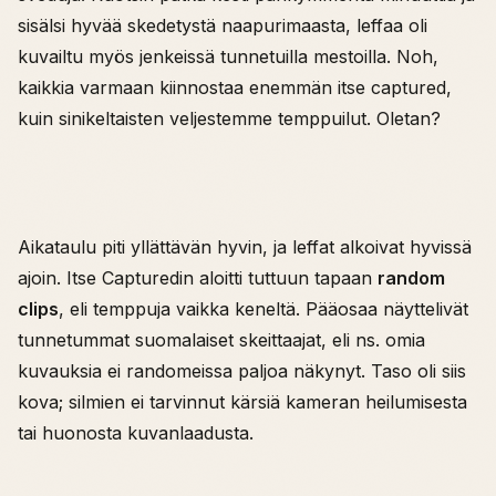
sisälsi hyvää skedetystä naapurimaasta, leffaa oli
kuvailtu myös jenkeissä tunnetuilla mestoilla. Noh,
kaikkia varmaan kiinnostaa enemmän itse captured,
kuin sinikeltaisten veljestemme temppuilut. Oletan?
Aikataulu piti yllättävän hyvin, ja leffat alkoivat hyvissä
ajoin. Itse Capturedin aloitti tuttuun tapaan
random
clips
, eli temppuja vaikka keneltä. Pääosaa näyttelivät
tunnetummat suomalaiset skeittaajat, eli ns. omia
kuvauksia ei randomeissa paljoa näkynyt. Taso oli siis
kova; silmien ei tarvinnut kärsiä kameran heilumisesta
tai huonosta kuvanlaadusta.