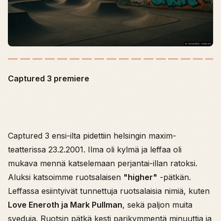
Captured 3 premiere
Captured 3 ensi-ilta pidettiin helsingin maxim-
teatterissa 23.2.2001. Ilma oli kylmä ja leffaa oli
mukava mennä katselemaan perjantai-illan ratoksi.
Aluksi katsoimme ruotsalaisen
"higher"
-pätkän.
Leffassa esiintyivät tunnettuja ruotsalaisia nimiä, kuten
Love Eneroth ja Mark Pullman
, sekä paljon muita
sveduja. Ruotsin pätkä kesti parikymmentä minuuttia ja