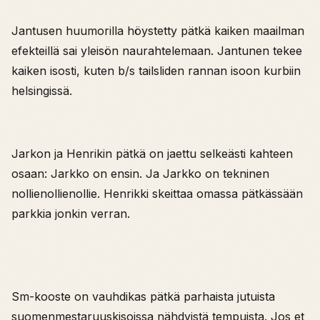
Jantusen huumorilla höystetty pätkä kaiken maailman
efekteillä sai yleisön naurahtelemaan. Jantunen tekee
kaiken isosti, kuten b/s tailsliden rannan isoon kurbiin
helsingissä.
Jarkon ja Henrikin pätkä on jaettu selkeästi kahteen
osaan: Jarkko on ensin. Ja Jarkko on tekninen
nollienollienollie. Henrikki skeittaa omassa pätkässään
parkkia jonkin verran.
Sm-kooste on vauhdikas pätkä parhaista jutuista
suomenmestaruuskisoissa nähdyistä tempuista. Jos et