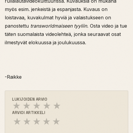
rullalautavideokulttuurissa. Kuvauksia on mukana
myös esim. jenkeistä ja espanjasta. Kuvaus on
loistavaa, kuvakulmat hyviä ja valaistukseen on
panostettu
transworldmaiseen tyyliin.
Osta video ja tue
täten suomalaista videolehteä, jonka seuraavat osat
ilmestyvät elokuussa ja joulukuussa.
-Raikke
LUKIJOIDEN ARVIO
★
★
★
★
★
ARVIOI ARTIKKELI
★
★
★
★
★