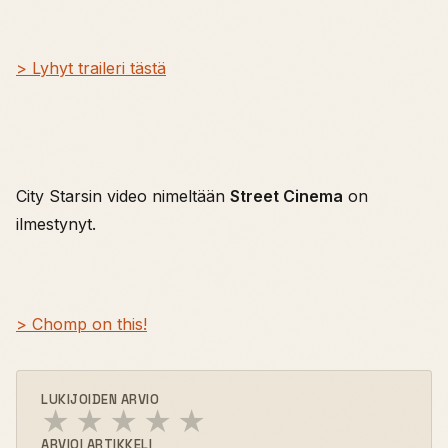
> Lyhyt traileri tästä
City Starsin video nimeltään
Street Cinema
on
ilmestynyt.
> Chomp on this!
LUKIJOIDEN ARVIO
★
★
★
★
★
ARVIOI ARTIKKELI