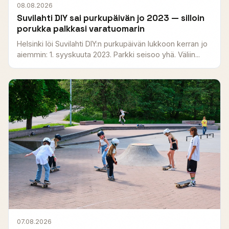
08.08.2026
Suvilahti DIY sai purkupäivän jo 2023 — silloin
porukka palkkasi varatuomarin
Helsinki löi Suvilahti DIY:n purkupäivän lukkoon kerran jo
aiemmin: 1. syyskuuta 2023. Parkki seisoo yhä. Väliin...
07.08.2026