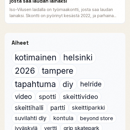
josta saa laudan lainaksi
Iso-Vilusen laidalla on työmaakontti, josta saa laudan
lainaksi. Skontti on pyörinyt kesästä 2022, ja parhaina...
Aiheet
kotimainen
helsinki
2026
tampere
tapahtuma
diy
helride
video
spotti
skeittivideo
skeittihalli
partti
skeittiparkki
suvilahti diy
kontula
beyond store
jyväskylä
vertti
grip skatepark