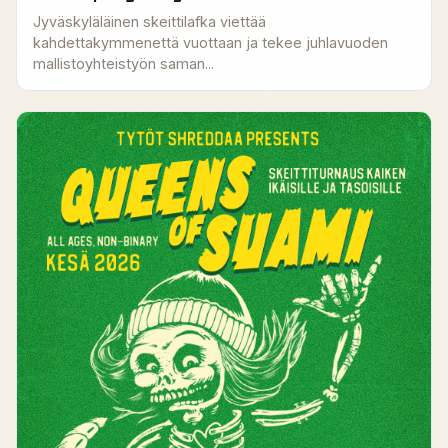
Jyväskyläläinen skeittilafka viettää
kahdettakymmenettä vuottaan ja tekee juhlavuoden
mallistoyhteistyön saman...