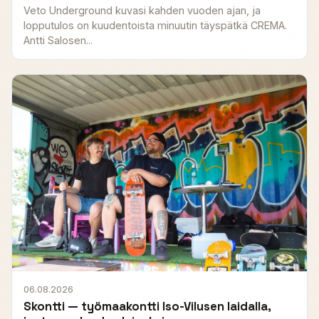
Veto Underground kuvasi kahden vuoden ajan, ja
lopputulos on kuudentoista minuutin täyspätkä CREMA.
Antti Salosen...
06.08.2026
Skontti — työmaakontti Iso-Vilusen laidalla,