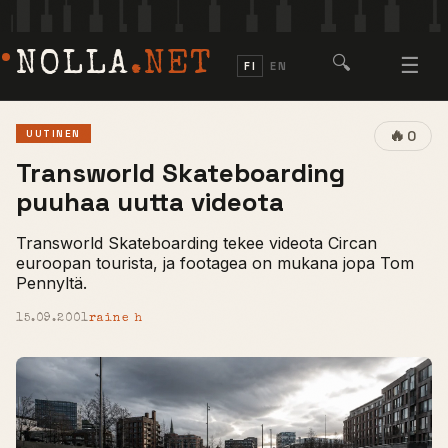
NOLLA
.NET
🔍
☰
FI
EN
🔥
UUTINEN
0
Transworld Skateboarding
puuhaa uutta videota
Transworld Skateboarding tekee videota Circan
euroopan tourista, ja footagea on mukana jopa Tom
Pennyltä.
15.09.2001
raine h