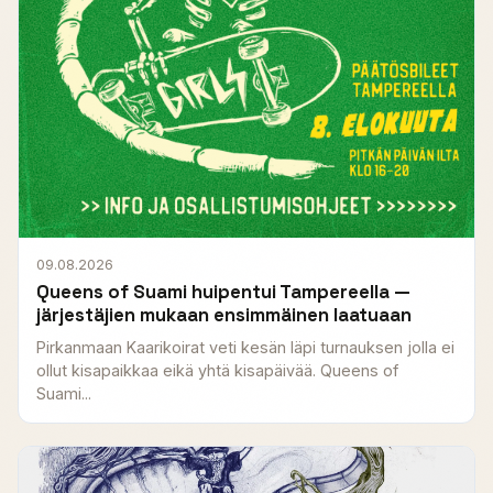
09.08.2026
Queens of Suami huipentui Tampereella —
järjestäjien mukaan ensimmäinen laatuaan
Pirkanmaan Kaarikoirat veti kesän läpi turnauksen jolla ei
ollut kisapaikkaa eikä yhtä kisapäivää. Queens of
Suami...