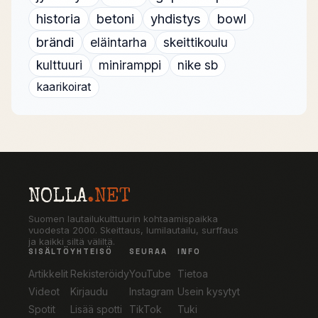
historia
betoni
yhdistys
bowl
brändi
eläintarha
skeittikoulu
kulttuuri
miniramppi
nike sb
kaarikoirat
NOLLA
.NET
Suomen lautailukulttuurin kohtaamispaikka
vuodesta 2000. Skeittaus, lumilautailu, surffaus
ja kaikki siltä väliltä.
SISÄLTÖ
YHTEISÖ
SEURAA
INFO
Artikkelit
Rekisteröidy
YouTube
Tietoa
Videot
Kirjaudu
Instagram
Usein kysytyt
Spotit
Lisää spotti
TikTok
Tuki