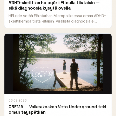
ADHD-skeittikerho pyörii Eltsulla tiistaisin —
eikä diagnoosia kysytä ovella
HELride vetää Eläintarhan Micropoliksessa omaa ADHD-
skeittikerhoa tiistai-iltaisin. Virallista diagnoosia ei...
06.08.2026
CREMA — Valkeakosken Veto Underground teki
oman täyspätkän