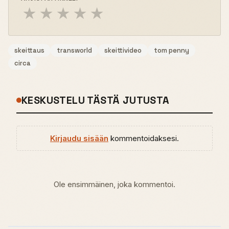
★
★
★
★
★
skeittaus
transworld
skeittivideo
tom penny
circa
KESKUSTELU TÄSTÄ JUTUSTA
Kirjaudu sisään
kommentoidaksesi.
Ole ensimmäinen, joka kommentoi.