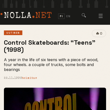
NOLLA
.NET
🔍
☰
FI
EN
🔥
UUTINEN
0
Control Skateboards: “Teens”
(1998)
A year in the life of six teens with a piece of wood,
four wheels. a couple of trucks, some bolts and
bearings
22.11.1998
toimitus