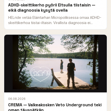
ADHD-skeittikerho pyörii Eltsulla tiistaisin —
eikä diagnoosia kysytä ovella
HELride vetää Eläintarhan Micropoliksessa omaa ADHD-
skeittikerhoa tiistai-iltaisin. Virallista diagnoosia ei...
06.08.2026
CREMA — Valkeakosken Veto Underground teki
oman täyspätkän