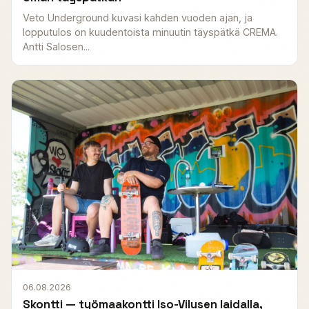
Veto Underground kuvasi kahden vuoden ajan, ja
lopputulos on kuudentoista minuutin täyspätkä CREMA.
Antti Salosen...
06.08.2026
Skontti — työmaakontti Iso-Vilusen laidalla,