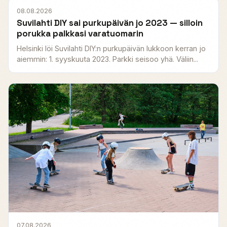
08.08.2026
Suvilahti DIY sai purkupäivän jo 2023 — silloin
porukka palkkasi varatuomarin
Helsinki löi Suvilahti DIY:n purkupäivän lukkoon kerran jo
aiemmin: 1. syyskuuta 2023. Parkki seisoo yhä. Väliin...
07.08.2026