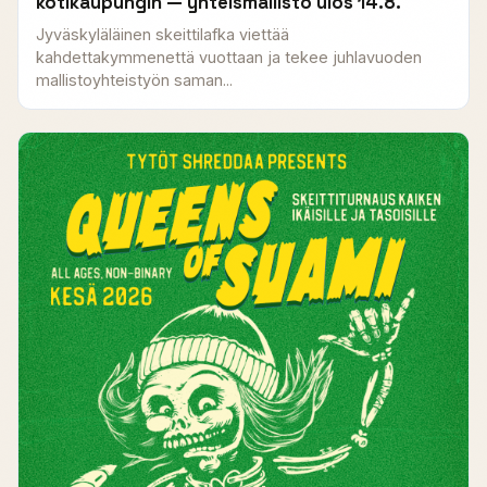
kotikaupungin — yhteismallisto ulos 14.8.
Jyväskyläläinen skeittilafka viettää
kahdettakymmenettä vuottaan ja tekee juhlavuoden
mallistoyhteistyön saman...