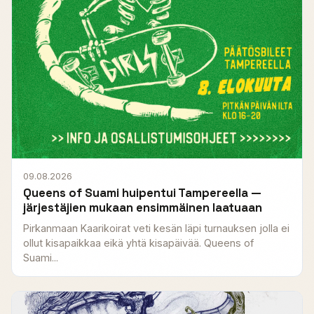
09.08.2026
Queens of Suami huipentui Tampereella —
järjestäjien mukaan ensimmäinen laatuaan
Pirkanmaan Kaarikoirat veti kesän läpi turnauksen jolla ei
ollut kisapaikkaa eikä yhtä kisapäivää. Queens of
Suami...