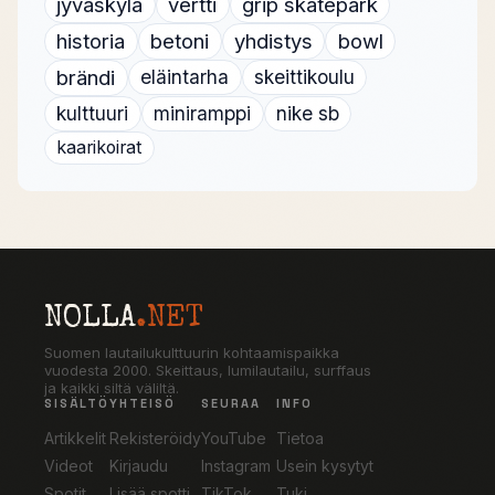
jyväskylä
vertti
grip skatepark
historia
betoni
yhdistys
bowl
brändi
eläintarha
skeittikoulu
kulttuuri
miniramppi
nike sb
kaarikoirat
NOLLA
.NET
Suomen lautailukulttuurin kohtaamispaikka
vuodesta 2000. Skeittaus, lumilautailu, surffaus
ja kaikki siltä väliltä.
SISÄLTÖ
YHTEISÖ
SEURAA
INFO
Artikkelit
Rekisteröidy
YouTube
Tietoa
Videot
Kirjaudu
Instagram
Usein kysytyt
Spotit
Lisää spotti
TikTok
Tuki