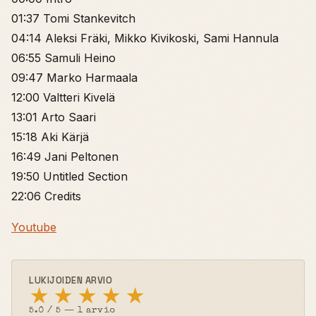
01:37 Tomi Stankevitch
04:14 Aleksi Fräki, Mikko Kivikoski, Sami Hannula
06:55 Samuli Heino
09:47 Marko Harmaala
12:00 Valtteri Kivelä
13:01 Arto Saari
15:18 Aki Kärjä
16:49 Jani Peltonen
19:50 Untitled Section
22:06 Credits
Youtube
LUKIJOIDEN ARVIO
★
★
★
★
★
5.0 / 5 — 1 arvio