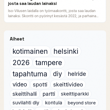
josta saa laudan lainaksi
Iso-Vilusen laidalla on työmaakontti, josta saa laudan
lainaksi. Skontti on pyörinyt kesästä 2022, ja parhaina...
Aiheet
kotimainen
helsinki
2026
tampere
tapahtuma
diy
helride
video
spotti
skeittivideo
skeittihalli
partti
skeittiparkki
suvilahti diy
kontula
beyond store