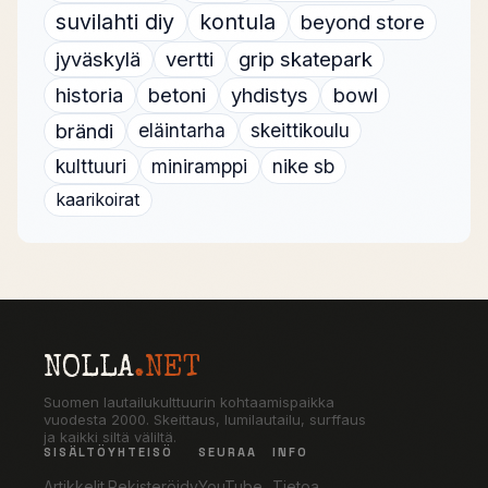
suvilahti diy
kontula
beyond store
jyväskylä
vertti
grip skatepark
historia
betoni
yhdistys
bowl
brändi
eläintarha
skeittikoulu
kulttuuri
miniramppi
nike sb
kaarikoirat
NOLLA
.NET
Suomen lautailukulttuurin kohtaamispaikka
vuodesta 2000. Skeittaus, lumilautailu, surffaus
ja kaikki siltä väliltä.
SISÄLTÖ
YHTEISÖ
SEURAA
INFO
Artikkelit
Rekisteröidy
YouTube
Tietoa