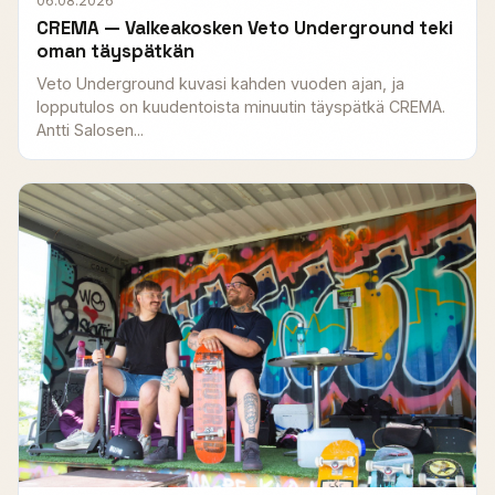
06.08.2026
CREMA — Valkeakosken Veto Underground teki
oman täyspätkän
Veto Underground kuvasi kahden vuoden ajan, ja
lopputulos on kuudentoista minuutin täyspätkä CREMA.
Antti Salosen...