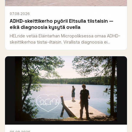
07.08.2026
ADHD-skeittikerho pyörii Eltsulla tiistaisin —
eikä diagnoosia kysytä ovella
HELride vetää Eläintarhan Micropoliksessa omaa ADHD-
skeittikerhoa tiistai-iltaisin. Virallista diagnoosia ei...