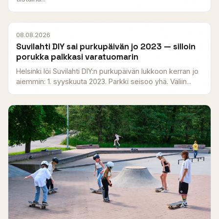
08.08.2026
Suvilahti DIY sai purkupäivän jo 2023 — silloin
porukka palkkasi varatuomarin
Helsinki löi Suvilahti DIY:n purkupäivän lukkoon kerran jo
aiemmin: 1. syyskuuta 2023. Parkki seisoo yhä. Väliin...