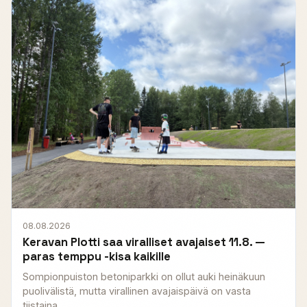
08.08.2026
Keravan Plotti saa viralliset avajaiset 11.8. —
paras temppu -kisa kaikille
Sompionpuiston betoniparkki on ollut auki heinäkuun
puolivälistä, mutta virallinen avajaispäivä on vasta
tiistaina...