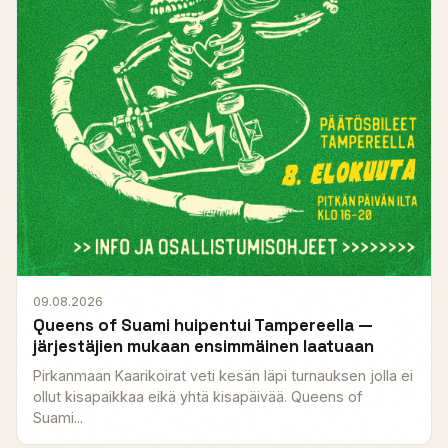
09.08.2026
Queens of Suami huipentui Tampereella —
järjestäjien mukaan ensimmäinen laatuaan
Pirkanmaan Kaarikoirat veti kesän läpi turnauksen jolla ei
ollut kisapaikkaa eikä yhtä kisapäivää. Queens of
Suami...