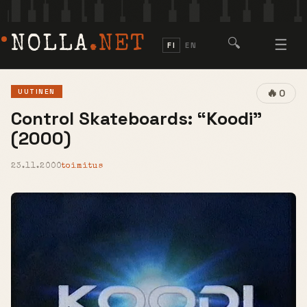
NOLLA
.NET
🔍
☰
FI
EN
🔥
UUTINEN
0
Control Skateboards: “Koodi”
(2000)
23.11.2000
toimitus