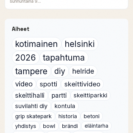
sunnuntaina 9....
Aiheet
kotimainen
helsinki
2026
tapahtuma
tampere
diy
helride
video
spotti
skeittivideo
skeittihalli
partti
skeittiparkki
suvilahti diy
kontula
grip skatepark
historia
betoni
yhdistys
bowl
brändi
eläintarha