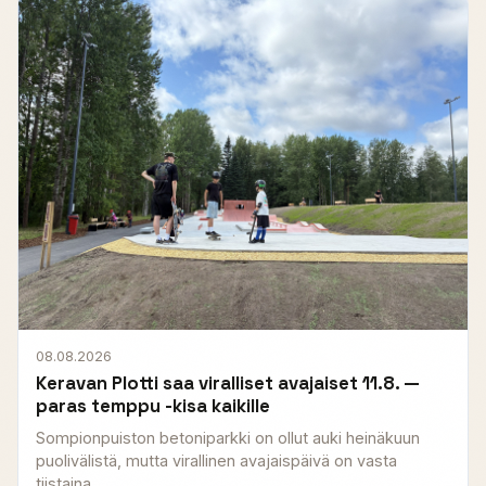
08.08.2026
Keravan Plotti saa viralliset avajaiset 11.8. —
paras temppu -kisa kaikille
Sompionpuiston betoniparkki on ollut auki heinäkuun
puolivälistä, mutta virallinen avajaispäivä on vasta
tiistaina...