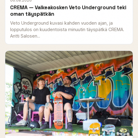
06.08.2026
CREMA — Valkeakosken Veto Underground teki
oman täyspätkän
Veto Underground kuvasi kahden vuoden ajan, ja
lopputulos on kuudentoista minuutin täyspätkä CREMA.
Antti Salosen...