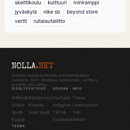
skeittikoulu
kulttuuri
miniramppi
jyväskylä
nike sb
beyond store
vertti
rullalautaliitto
NOLLA
.NET
Suomen lautailukulttuurin kohtaamispaikka
vuodesta 2000. Skeittaus, lumilautailu, surffaus
ja kaikki siltä väliltä.
SISÄLTÖ
YHTEISÖ
SEURAA
INFO
Artikkelit
Rekisteröidy
YouTube
Tietoa
Videot
Kirjaudu
Instagram
Usein kysytyt
Spotit
Lisää spotti
TikTok
Tuki
Kaupat
Facebook
Arkisto
TEEMA