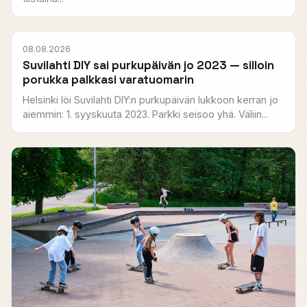
08.08.2026
Suvilahti DIY sai purkupäivän jo 2023 — silloin
porukka palkkasi varatuomarin
Helsinki löi Suvilahti DIY:n purkupäivän lukkoon kerran jo
aiemmin: 1. syyskuuta 2023. Parkki seisoo yhä. Väliin...