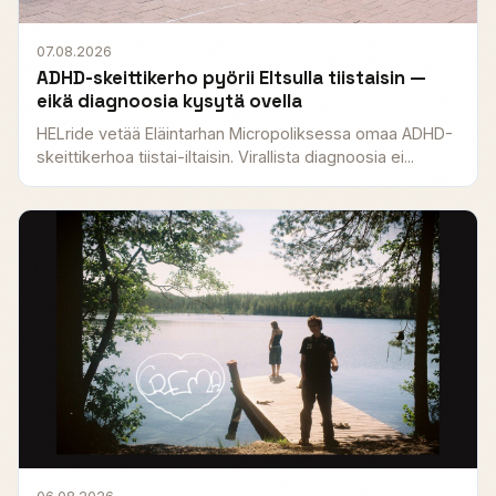
07.08.2026
ADHD-skeittikerho pyörii Eltsulla tiistaisin —
eikä diagnoosia kysytä ovella
HELride vetää Eläintarhan Micropoliksessa omaa ADHD-
skeittikerhoa tiistai-iltaisin. Virallista diagnoosia ei...