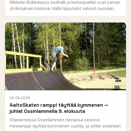
Mikkelin Rokkalassa sisähalli ja betoniparkki ovat saman
yhdistyksen käsissä. Hallin lipputulot valuvat suoraan...
05.08.2026
AaltoSkaten ramppi täyttää kymmenen —
juhlat Ossinlammella 9. elokuuta
Otaniemessä Ossinlammen rannassa seisova
miniramppi täyttää kymmenen vuotta, ja juhlat vedetään