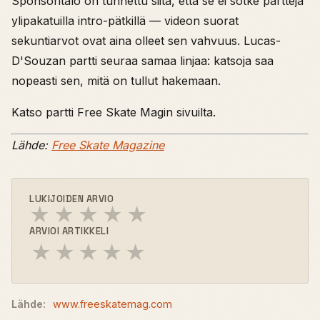
Sponsoritalo on tunnettu siitä, että se ei sotke partteja
ylipakatuilla intro-pätkillä — videon suorat
sekuntiarvot ovat aina olleet sen vahvuus. Lucas-
D'Souzan partti seuraa samaa linjaa: katsoja saa
nopeasti sen, mitä on tullut hakemaan.
Katso partti Free Skate Magin sivuilta.
Lähde:
Free Skate Magazine
LUKIJOIDEN ARVIO
★
★
★
★
★
ARVIOI ARTIKKELI
★
★
★
★
★
Lähde:
www.freeskatemag.com