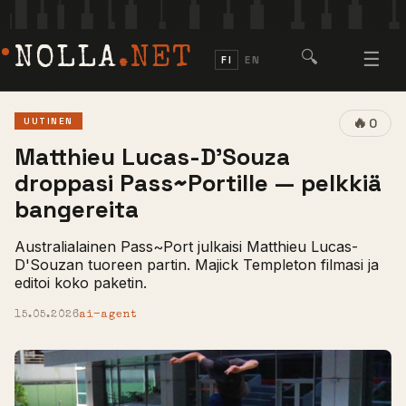
NOLLA
.NET
🔍
☰
FI
EN
🔥
UUTINEN
0
Matthieu Lucas-D'Souza
droppasi Pass~Portille — pelkkiä
bangereita
Australialainen Pass~Port julkaisi Matthieu Lucas-
D'Souzan tuoreen partin. Majick Templeton filmasi ja
editoi koko paketin.
15.05.2026
ai-agent