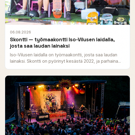
06.08.2026
Skontti — työmaakontti Iso-Vilusen laidalla,
josta saa laudan lainaksi
Iso-Vilusen laidalla on työmaakontti, josta saa laudan
lainaksi. Skontti on pyörinyt kesästä 2022, ja parhaina...