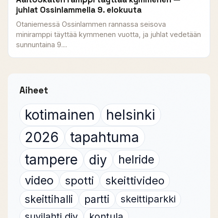
juhlat Ossinlammella 9. elokuuta
Otaniemessä Ossinlammen rannassa seisova
miniramppi täyttää kymmenen vuotta, ja juhlat vedetään
sunnuntaina 9....
Aiheet
kotimainen
helsinki
2026
tapahtuma
tampere
diy
helride
video
spotti
skeittivideo
skeittihalli
partti
skeittiparkki
suvilahti diy
kontula