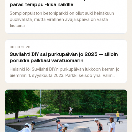
paras temppu -kisa kaikille
Sompionpuiston betoniparkki on ollut auki heinäkuun
puolivälistä, mutta virallinen avajaispäivä on vasta
tiistaina...
08.08.2026
Suvilahti DIY sai purkupäivän jo 2023 — silloin
porukka palkkasi varatuomarin
Helsinki löi Suvilahti DIY:n purkupäivän lukkoon kerran jo
aiemmin: 1. syyskuuta 2023. Parkki seisoo yhä. Väliin...