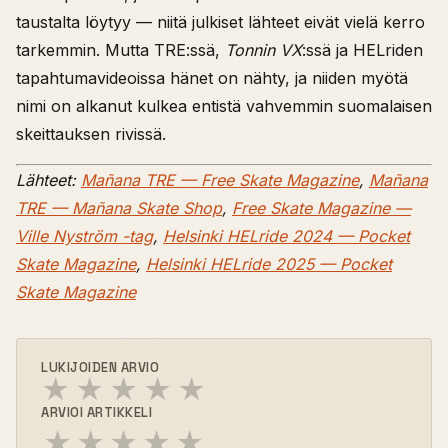
taustalta löytyy — niitä julkiset lähteet eivät vielä kerro
tarkemmin. Mutta TRE:ssä,
Tonnin VX
:ssä ja HELriden
tapahtumavideoissa hänet on nähty, ja niiden myötä
nimi on alkanut kulkea entistä vahvemmin suomalaisen
skeittauksen rivissä.
Lähteet:
Mañana TRE — Free Skate Magazine
,
Mañana
TRE — Mañana Skate Shop
,
Free Skate Magazine —
Ville Nyström -tag
,
Helsinki HELride 2024 — Pocket
Skate Magazine
,
Helsinki HELride 2025 — Pocket
Skate Magazine
LUKIJOIDEN ARVIO
★
★
★
★
★
ARVIOI ARTIKKELI
★
★
★
★
★