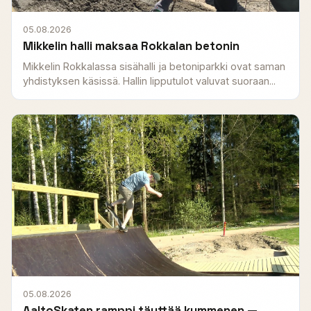
05.08.2026
Mikkelin halli maksaa Rokkalan betonin
Mikkelin Rokkalassa sisähalli ja betoniparkki ovat saman
yhdistyksen käsissä. Hallin lipputulot valuvat suoraan...
05.08.2026
AaltoSkaten ramppi täyttää kymmenen —