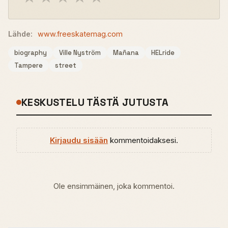
Lähde:
www.freeskatemag.com
biography
Ville Nyström
Mañana
HELride
Tampere
street
KESKUSTELU TÄSTÄ JUTUSTA
Kirjaudu sisään
kommentoidaksesi.
Ole ensimmäinen, joka kommentoi.