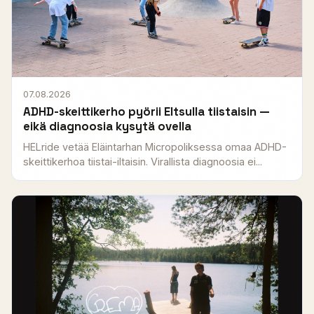
07.08.2026
ADHD-skeittikerho pyörii Eltsulla tiistaisin —
eikä diagnoosia kysytä ovella
HELride vetää Eläintarhan Micropoliksessa omaa ADHD-
skeittikerhoa tiistai-iltaisin. Virallista diagnoosia ei...