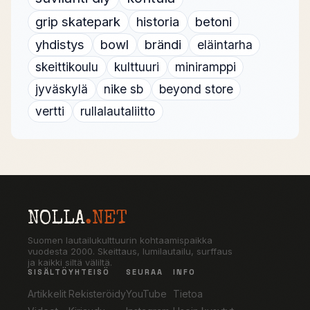
grip skatepark
historia
betoni
yhdistys
bowl
brändi
eläintarha
skeittikoulu
kulttuuri
miniramppi
jyväskylä
nike sb
beyond store
vertti
rullalautaliitto
NOLLA
.NET
Suomen lautailukulttuurin kohtaamispaikka
vuodesta 2000. Skeittaus, lumilautailu, surffaus
ja kaikki siltä väliltä.
SISÄLTÖ
YHTEISÖ
SEURAA
INFO
Artikkelit
Rekisteröidy
YouTube
Tietoa