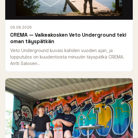
06.08.2026
CREMA — Valkeakosken Veto Underground teki
oman täyspätkän
Veto Underground kuvasi kahden vuoden ajan, ja
lopputulos on kuudentoista minuutin täyspätkä CREMA.
Antti Salosen...