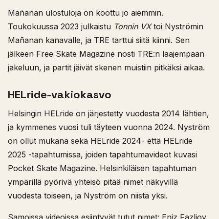
Mañanan ulostuloja on koottu jo aiemmin.
Toukokuussa 2023 julkaistu
Tonnin VX
toi Nyströmin
Mañanan kanavalle, ja TRE tarttui siitä kiinni. Sen
jälkeen Free Skate Magazine nosti TRE:n laajempaan
jakeluun, ja partit jäivät skenen muistiin pitkäksi aikaa.
HELride-vakiokasvo
Helsingin HELride on järjestetty vuodesta 2014 lähtien,
ja kymmenes vuosi tuli täyteen vuonna 2024. Nyström
on ollut mukana sekä HELride 2024- että HELride
2025 -tapahtumissa, joiden tapahtumavideot kuvasi
Pocket Skate Magazine. Helsinkiläisen tapahtuman
ympärillä pyörivä yhteisö pitää nimet näkyvillä
vuodesta toiseen, ja Nyström on niistä yksi.
Samoissa videoissa esiintyvät tutut nimet: Eniz Fazliov,