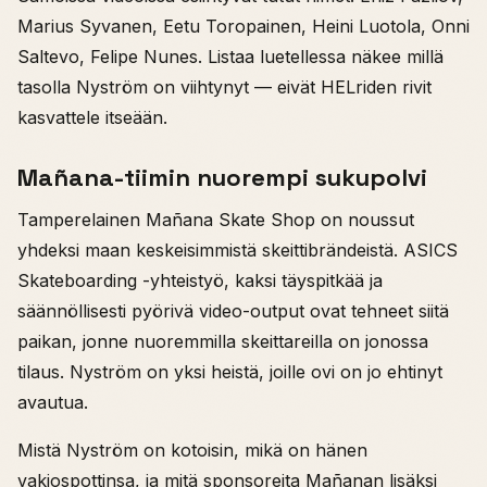
Marius Syvanen, Eetu Toropainen, Heini Luotola, Onni
Saltevo, Felipe Nunes. Listaa luetellessa näkee millä
tasolla Nyström on viihtynyt — eivät HELriden rivit
kasvattele itseään.
Mañana-tiimin nuorempi sukupolvi
Tamperelainen Mañana Skate Shop on noussut
yhdeksi maan keskeisimmistä skeittibrändeistä. ASICS
Skateboarding -yhteistyö, kaksi täyspitkää ja
säännöllisesti pyörivä video-output ovat tehneet siitä
paikan, jonne nuoremmilla skeittareilla on jonossa
tilaus. Nyström on yksi heistä, joille ovi on jo ehtinyt
avautua.
Mistä Nyström on kotoisin, mikä on hänen
vakiospottinsa, ja mitä sponsoreita Mañanan lisäksi