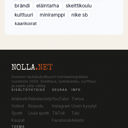
brändi
eläintarha
skeittikoulu
kulttuuri
miniramppi
nike sb
kaarikoirat
NOLLA
.NET
Suomen lautailukulttuurin kohtaamispaikka
vuodesta 2000. Skeittaus, lumilautailu, surffaus
ja kaikki siltä väliltä.
SISÄLTÖ
YHTEISÖ
SEURAA
INFO
Artikkelit
Rekisteröidy
YouTube
Tietoa
Videot
Kirjaudu
Instagram
Usein kysytyt
Spotit
Lisää spotti
TikTok
Tuki
Kaupat
Facebook
Arkisto
TEEMA