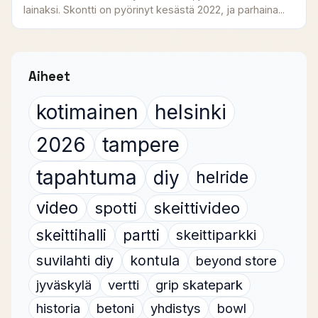
lainaksi. Skontti on pyörinyt kesästä 2022, ja parhaina...
Aiheet
kotimainen
helsinki
2026
tampere
tapahtuma
diy
helride
video
spotti
skeittivideo
skeittihalli
partti
skeittiparkki
suvilahti diy
kontula
beyond store
jyväskylä
vertti
grip skatepark
historia
betoni
yhdistys
bowl