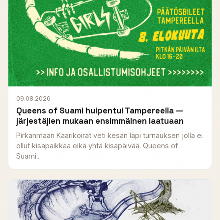
09.08.2026
Queens of Suami huipentui Tampereella —
järjestäjien mukaan ensimmäinen laatuaan
Pirkanmaan Kaarikoirat veti kesän läpi turnauksen jolla ei
ollut kisapaikkaa eikä yhtä kisapäivää. Queens of
Suami...