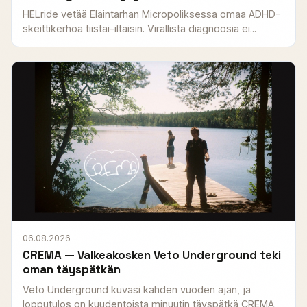
HELride vetää Eläintarhan Micropoliksessa omaa ADHD-
skeittikerhoa tiistai-iltaisin. Virallista diagnoosia ei...
06.08.2026
CREMA — Valkeakosken Veto Underground teki
oman täyspätkän
Veto Underground kuvasi kahden vuoden ajan, ja
lopputulos on kuudentoista minuutin täyspätkä CREMA.