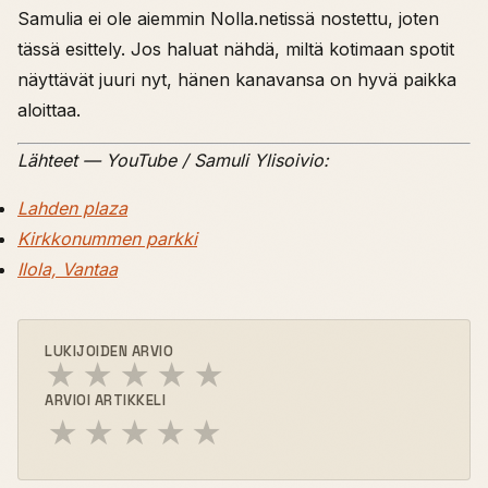
Samulia ei ole aiemmin Nolla.netissä nostettu, joten
tässä esittely. Jos haluat nähdä, miltä kotimaan spotit
näyttävät juuri nyt, hänen kanavansa on hyvä paikka
aloittaa.
Lähteet — YouTube / Samuli Ylisoivio:
Lahden plaza
Kirkkonummen parkki
Ilola, Vantaa
LUKIJOIDEN ARVIO
★
★
★
★
★
ARVIOI ARTIKKELI
★
★
★
★
★