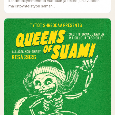
kahdettakymmenettä vuottaan ja tekee juhlavuoden
mallistoyhteistyön saman...