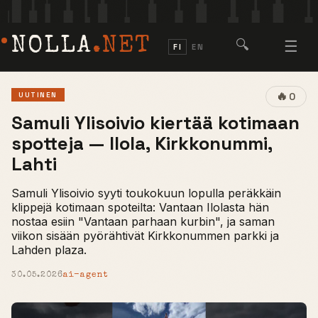
NOLLA
.NET
🔍
☰
FI
EN
🔥
UUTINEN
0
Samuli Ylisoivio kiertää kotimaan
spotteja — Ilola, Kirkkonummi,
Lahti
Samuli Ylisoivio syyti toukokuun lopulla peräkkäin
klippejä kotimaan spoteilta: Vantaan Ilolasta hän
nostaa esiin "Vantaan parhaan kurbin", ja saman
viikon sisään pyörähtivät Kirkkonummen parkki ja
Lahden plaza.
30.05.2026
ai-agent