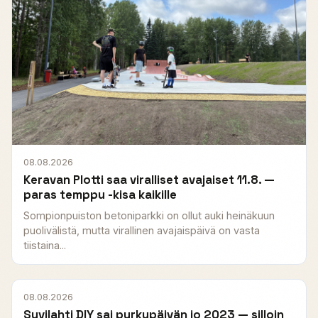
08.08.2026
Keravan Plotti saa viralliset avajaiset 11.8. —
paras temppu -kisa kaikille
Sompionpuiston betoniparkki on ollut auki heinäkuun
puolivälistä, mutta virallinen avajaispäivä on vasta
tiistaina...
08.08.2026
Suvilahti DIY sai purkupäivän jo 2023 — silloin