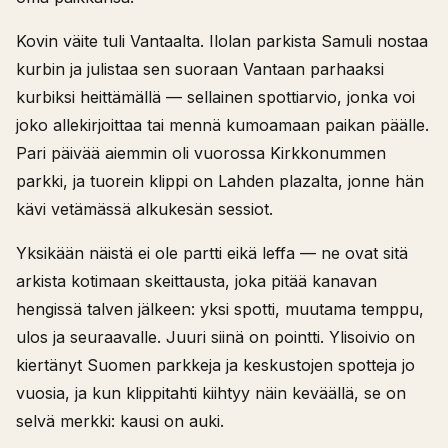
Kovin väite tuli Vantaalta. Ilolan parkista Samuli nostaa
kurbin ja julistaa sen suoraan Vantaan parhaaksi
kurbiksi heittämällä — sellainen spottiarvio, jonka voi
joko allekirjoittaa tai mennä kumoamaan paikan päälle.
Pari päivää aiemmin oli vuorossa Kirkkonummen
parkki, ja tuorein klippi on Lahden plazalta, jonne hän
kävi vetämässä alkukesän sessiot.
Yksikään näistä ei ole partti eikä leffa — ne ovat sitä
arkista kotimaan skeittausta, joka pitää kanavan
hengissä talven jälkeen: yksi spotti, muutama temppu,
ulos ja seuraavalle. Juuri siinä on pointti. Ylisoivio on
kiertänyt Suomen parkkeja ja keskustojen spotteja jo
vuosia, ja kun klippitahti kiihtyy näin keväällä, se on
selvä merkki: kausi on auki.