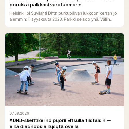
porukka palkkasi varatuomarin
Helsinki löi Suvilahti DIY:n purkupäivän lukkoon kerran jo
aiemmin: 1. syyskuuta 2023. Parkki seisoo yhä. Väliin...
07.08.2026
ADHD-skeittikerho pyörii Eltsulla tiistaisin —
eikä diagnoosia kysytä ovella