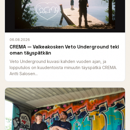
06.08.2026
CREMA — Valkeakosken Veto Underground teki
oman täyspätkän
Veto Underground kuvasi kahden vuoden ajan, ja
lopputulos on kuudentoista minuutin täyspätkä CREMA.
Antti Salosen...