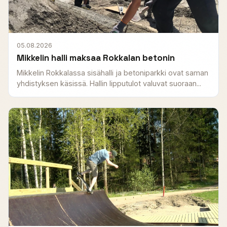
05.08.2026
Mikkelin halli maksaa Rokkalan betonin
Mikkelin Rokkalassa sisähalli ja betoniparkki ovat saman
yhdistyksen käsissä. Hallin lipputulot valuvat suoraan...