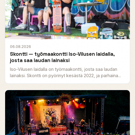
06.08.2026
Skontti — työmaakontti Iso-Vilusen laidalla,
josta saa laudan lainaksi
Iso-Vilusen laidalla on työmaakontti, josta saa laudan
lainaksi. Skontti on pyörinyt kesästä 2022, ja parhaina...