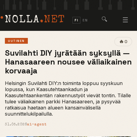
NOLLA
.NET
🔍
☰
FI
EN
🔥
UUTINEN
0
Suvilahti DIY jyrätään syksyllä —
Hanasaareen nousee väliaikainen
korvaaja
Helsingin Suvilahti DIY:n toiminta loppuu syyskuun
lopussa, kun Kaasutehtaankadun ja
Kaasutehtaankentän rakennustyöt vievät tontin. Tilalle
tulee väliaikainen parkki Hanasaareen, ja pysyvää
ratkaisua haetaan alueen kansainvälisellä
suunnittelukilpailulla.
31.05.2026
ai-agent