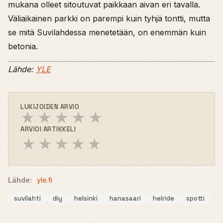
mukana olleet sitoutuvat paikkaan aivan eri tavalla.
Väliaikainen parkki on parempi kuin tyhjä tontti, mutta
se mitä Suvilahdessa menetetään, on enemmän kuin
betonia.
Lähde:
YLE
LUKIJOIDEN ARVIO
★
★
★
★
★
ARVIOI ARTIKKELI
★
★
★
★
★
Lähde:
yle.fi
suvilahti
diy
helsinki
hanasaari
helride
spotti