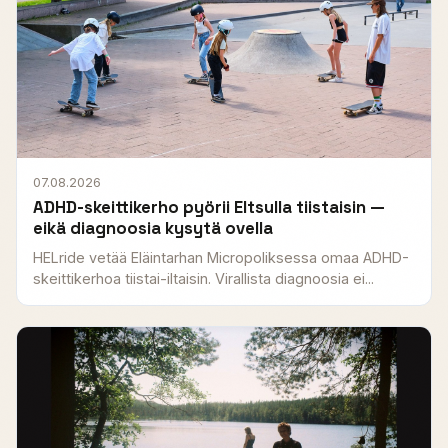
07.08.2026
ADHD-skeittikerho pyörii Eltsulla tiistaisin —
eikä diagnoosia kysytä ovella
HELride vetää Eläintarhan Micropoliksessa omaa ADHD-
skeittikerhoa tiistai-iltaisin. Virallista diagnoosia ei...