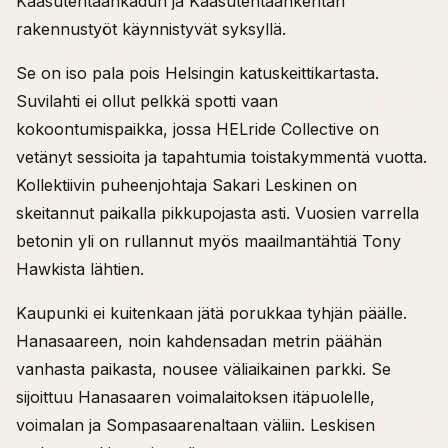
Kaasutehtaankadun ja Kaasutehtaankentän
rakennustyöt käynnistyvät syksyllä.
Se on iso pala pois Helsingin katuskeittikartasta.
Suvilahti ei ollut pelkkä spotti vaan
kokoontumispaikka, jossa HELride Collective on
vetänyt sessioita ja tapahtumia toistakymmentä vuotta.
Kollektiivin puheenjohtaja Sakari Leskinen on
skeitannut paikalla pikkupojasta asti. Vuosien varrella
betonin yli on rullannut myös maailmantähtiä Tony
Hawkista lähtien.
Kaupunki ei kuitenkaan jätä porukkaa tyhjän päälle.
Hanasaareen, noin kahdensadan metrin päähän
vanhasta paikasta, nousee väliaikainen parkki. Se
sijoittuu Hanasaaren voimalaitoksen itäpuolelle,
voimalan ja Sompasaarenaltaan väliin. Leskisen