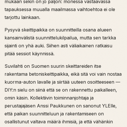
mukaan sekin on jo paljon: monessa vastaavassa
tapauksessa muualla maailmassa vaihtoehtoa ei ole
tarjottu lainkaan.
Pysyvä skeittipaikka on suunnitteilla osana alueen
kansainvälistä suunnittelukilpailua, mutta sen tarkka
sijainti on yhä auki. Siihen asti väliaikainen ratkaisu
pitää sessiot käynnissä.
Suvilahti on Suomen suurin skeittareiden itse
rakentama betoniskeittipaikka, eikä sitä voi vain nostaa
kuorma-auton lavalle ja siirtää uuteen osoitteeseen —
DIY:n sielu on siinä että se on rakennettu paikalleen,
omin käsin. Kollektiivin toiminnanjohtaja ja
perustajajäsen Anssi Paukkunen on sanonut YLElle,
että paikan suunnitteluun ja rakentamiseen on
osallistunut valtava määrä ihmisiä, ja että vähänkin