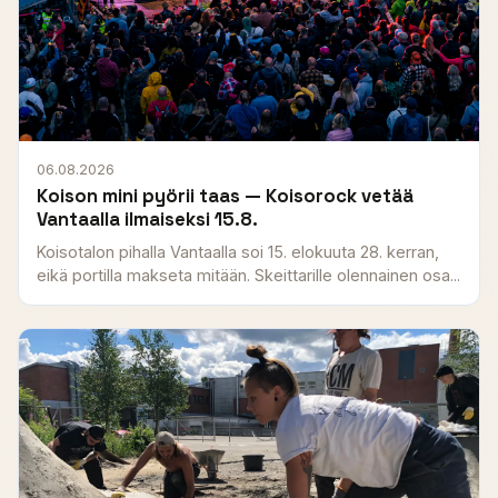
06.08.2026
Koison mini pyörii taas — Koisorock vetää
Vantaalla ilmaiseksi 15.8.
Koisotalon pihalla Vantaalla soi 15. elokuuta 28. kerran,
eikä portilla makseta mitään. Skeittarille olennainen osa...