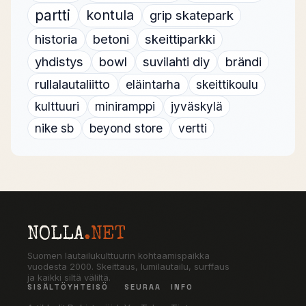
partti
kontula
grip skatepark
historia
betoni
skeittiparkki
yhdistys
bowl
suvilahti diy
brändi
rullalautaliitto
eläintarha
skeittikoulu
kulttuuri
miniramppi
jyväskylä
nike sb
beyond store
vertti
NOLLA
.NET
Suomen lautailukulttuurin kohtaamispaikka
vuodesta 2000. Skeittaus, lumilautailu, surffaus
ja kaikki siltä väliltä.
SISÄLTÖ
YHTEISÖ
SEURAA
INFO