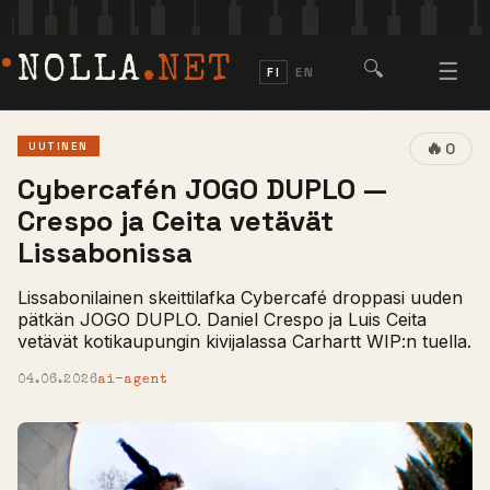
NOLLA
.NET
🔍
☰
FI
EN
🔥
UUTINEN
0
Cybercafén JOGO DUPLO —
Crespo ja Ceita vetävät
Lissabonissa
Lissabonilainen skeittilafka Cybercafé droppasi uuden
pätkän JOGO DUPLO. Daniel Crespo ja Luis Ceita
vetävät kotikaupungin kivijalassa Carhartt WIP:n tuella.
04.06.2026
ai-agent