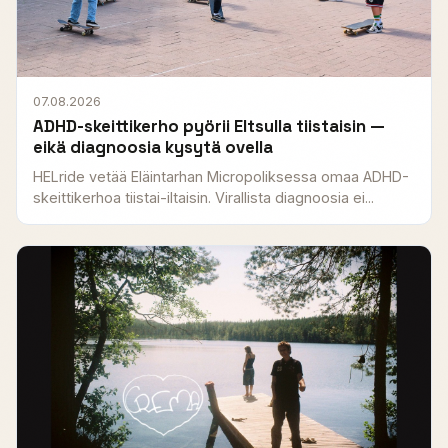
07.08.2026
ADHD-skeittikerho pyörii Eltsulla tiistaisin —
eikä diagnoosia kysytä ovella
HELride vetää Eläintarhan Micropoliksessa omaa ADHD-
skeittikerhoa tiistai-iltaisin. Virallista diagnoosia ei...