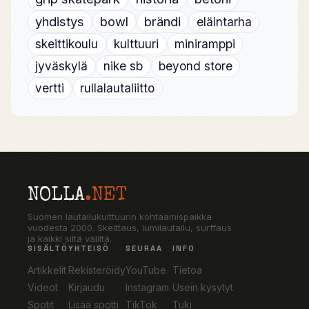
yhdistys
bowl
brändi
eläintarha
skeittikoulu
kulttuuri
miniramppi
jyväskylä
nike sb
beyond store
vertti
rullalautaliitto
NOLLA
.NET
Suomen lautailukulttuurin kohtaamispaikka
vuodesta 2000. Skeittaus, lumilautailu, surffaus
ja kaikki siltä väliltä.
SISÄLTÖ
YHTEISÖ
SEURAA
INFO
Artikkelit
Rekisteröidy
YouTube
Tietoa
Videot
Kirjaudu
Instagram
Usein kysytyt
Spotit
Lisää spotti
TikTok
Tuki