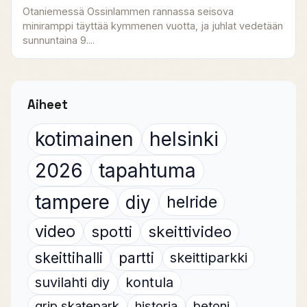
Otaniemessä Ossinlammen rannassa seisova
miniramppi täyttää kymmenen vuotta, ja juhlat vedetään
sunnuntaina 9....
Aiheet
kotimainen
helsinki
2026
tapahtuma
tampere
diy
helride
video
spotti
skeittivideo
skeittihalli
partti
skeittiparkki
suvilahti diy
kontula
grip skatepark
historia
betoni