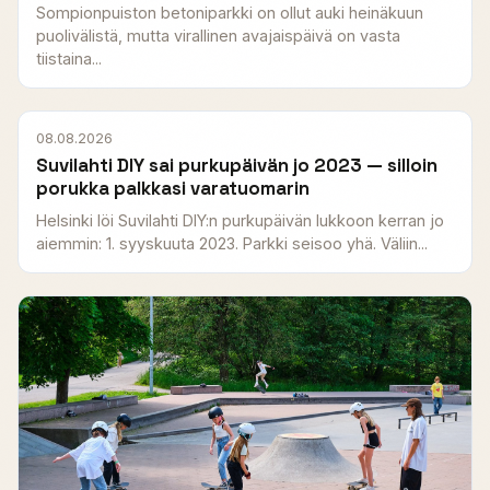
Sompionpuiston betoniparkki on ollut auki heinäkuun
puolivälistä, mutta virallinen avajaispäivä on vasta
tiistaina...
08.08.2026
Suvilahti DIY sai purkupäivän jo 2023 — silloin
porukka palkkasi varatuomarin
Helsinki löi Suvilahti DIY:n purkupäivän lukkoon kerran jo
aiemmin: 1. syyskuuta 2023. Parkki seisoo yhä. Väliin...