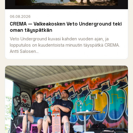
06.08.2026
CREMA — Valkeakosken Veto Underground teki
oman täyspätkän
Veto Underground kuvasi kahden vuoden ajan, ja
lopputulos on kuudentoista minuutin täyspätkä CREMA.
Antti Salosen...