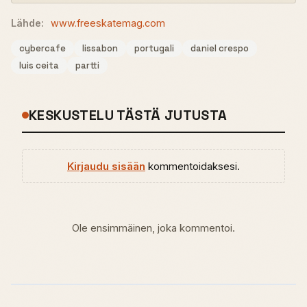
Lähde:
www.freeskatemag.com
cybercafe
lissabon
portugali
daniel crespo
luis ceita
partti
KESKUSTELU TÄSTÄ JUTUSTA
Kirjaudu sisään
kommentoidaksesi.
Ole ensimmäinen, joka kommentoi.