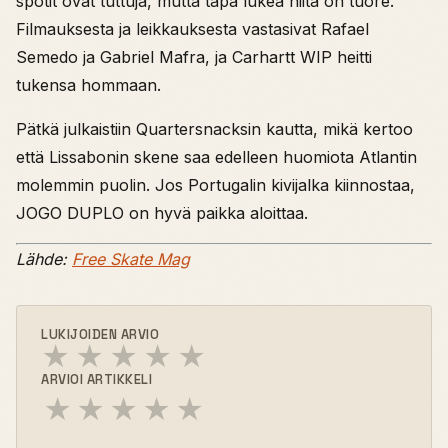
spotit ovat tuttuja, mutta tapa lukea niitä on tuore.
Filmauksesta ja leikkauksesta vastasivat Rafael
Semedo ja Gabriel Mafra, ja Carhartt WIP heitti
tukensa hommaan.
Pätkä julkaistiin Quartersnacksin kautta, mikä kertoo
että Lissabonin skene saa edelleen huomiota Atlantin
molemmin puolin. Jos Portugalin kivijalka kiinnostaa,
JOGO DUPLO on hyvä paikka aloittaa.
Lähde:
Free Skate Mag
LUKIJOIDEN ARVIO
★
★
★
★
★
ARVIOI ARTIKKELI
★
★
★
★
★