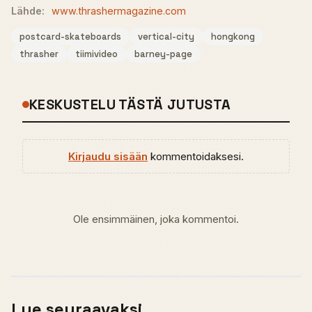
Lähde:
www.thrashermagazine.com
postcard-skateboards
vertical-city
hongkong
thrasher
tiimivideo
barney-page
KESKUSTELU TÄSTÄ JUTUSTA
Kirjaudu sisään
kommentoidaksesi.
Ole ensimmäinen, joka kommentoi.
Lue seuraavaksi