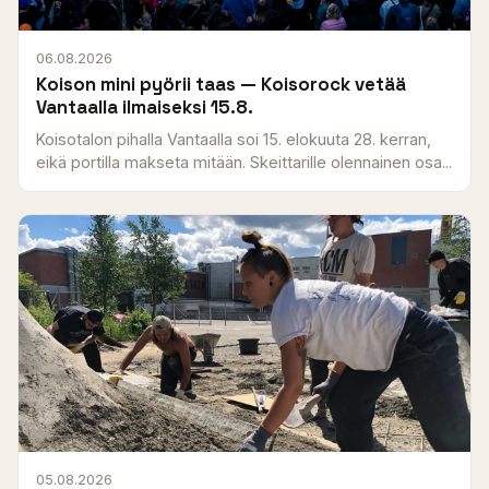
06.08.2026
Koison mini pyörii taas — Koisorock vetää
Vantaalla ilmaiseksi 15.8.
Koisotalon pihalla Vantaalla soi 15. elokuuta 28. kerran,
eikä portilla makseta mitään. Skeittarille olennainen osa...
05.08.2026