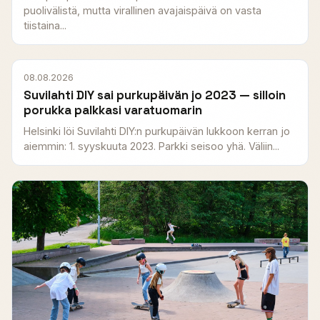
puolivälistä, mutta virallinen avajaispäivä on vasta
tiistaina...
08.08.2026
Suvilahti DIY sai purkupäivän jo 2023 — silloin
porukka palkkasi varatuomarin
Helsinki löi Suvilahti DIY:n purkupäivän lukkoon kerran jo
aiemmin: 1. syyskuuta 2023. Parkki seisoo yhä. Väliin...