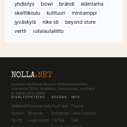
yhdistys
bowl
brändi
eläintarha
skeittikoulu
kulttuuri
miniramppi
jyväskylä
nike sb
beyond store
vertti
rullalautaliitto
NOLLA
.NET
Suomen lautailukulttuurin kohtaamispaikka
vuodesta 2000. Skeittaus, lumilautailu, surffaus
ja kaikki siltä väliltä.
SISÄLTÖ
YHTEISÖ
SEURAA
INFO
Artikkelit
Rekisteröidy
YouTube
Tietoa
Videot
Kirjaudu
Instagram
Usein kysytyt
Spotit
Lisää spotti
TikTok
Tuki