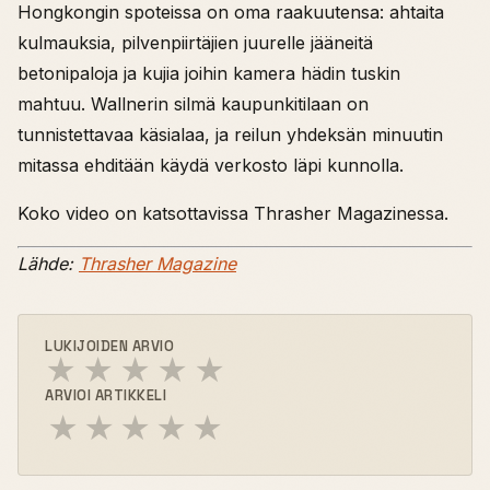
Hongkongin spoteissa on oma raakuutensa: ahtaita
kulmauksia, pilvenpiirtäjien juurelle jääneitä
betonipaloja ja kujia joihin kamera hädin tuskin
mahtuu. Wallnerin silmä kaupunkitilaan on
tunnistettavaa käsialaa, ja reilun yhdeksän minuutin
mitassa ehditään käydä verkosto läpi kunnolla.
Koko video on katsottavissa Thrasher Magazinessa.
Lähde:
Thrasher Magazine
LUKIJOIDEN ARVIO
★
★
★
★
★
ARVIOI ARTIKKELI
★
★
★
★
★