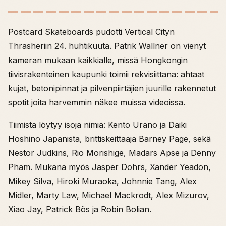
Postcard Skateboards pudotti Vertical Cityn
Thrasheriin 24. huhtikuuta. Patrik Wallner on vienyt
kameran mukaan kaikkialle, missä Hongkongin
tiivisrakenteinen kaupunki toimii rekvisiittana: ahtaat
kujat, betonipinnat ja pilvenpiirtäjien juurille rakennetut
spotit joita harvemmin näkee muissa videoissa.
Tiimistä löytyy isoja nimiä: Kento Urano ja Daiki
Hoshino Japanista, brittiskeittaaja Barney Page, sekä
Nestor Judkins, Rio Morishige, Madars Apse ja Denny
Pham. Mukana myös Jasper Dohrs, Xander Yeadon,
Mikey Silva, Hiroki Muraoka, Johnnie Tang, Alex
Midler, Marty Law, Michael Mackrodt, Alex Mizurov,
Xiao Jay, Patrick Bös ja Robin Bolian.