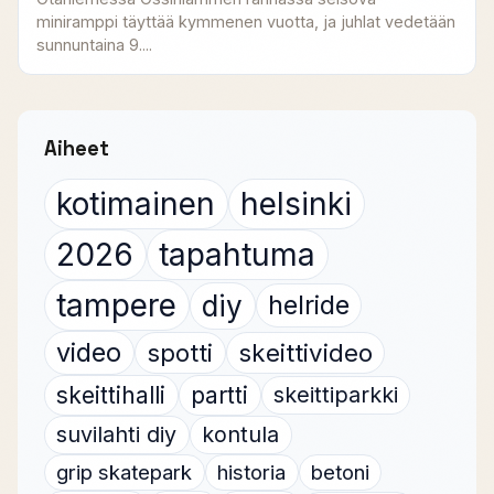
miniramppi täyttää kymmenen vuotta, ja juhlat vedetään
sunnuntaina 9....
Aiheet
kotimainen
helsinki
2026
tapahtuma
tampere
diy
helride
video
spotti
skeittivideo
skeittihalli
partti
skeittiparkki
suvilahti diy
kontula
grip skatepark
historia
betoni