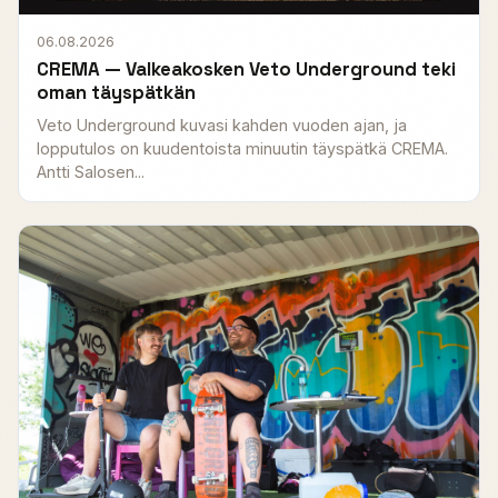
06.08.2026
CREMA — Valkeakosken Veto Underground teki
oman täyspätkän
Veto Underground kuvasi kahden vuoden ajan, ja
lopputulos on kuudentoista minuutin täyspätkä CREMA.
Antti Salosen...