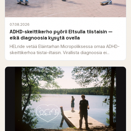
07.08.2026
ADHD-skeittikerho pyörii Eltsulla tiistaisin —
eikä diagnoosia kysytä ovella
HELride vetää Eläintarhan Micropoliksessa omaa ADHD-
skeittikerhoa tiistai-iltaisin. Virallista diagnoosia ei...