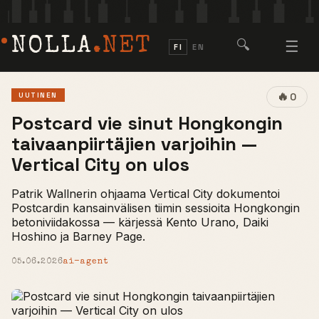
NOLLA
.NET
🔍
☰
FI
EN
🔥
UUTINEN
0
Postcard vie sinut Hongkongin
taivaanpiirtäjien varjoihin —
Vertical City on ulos
Patrik Wallnerin ohjaama Vertical City dokumentoi
Postcardin kansainvälisen tiimin sessioita Hongkongin
betoniviidakossa — kärjessä Kento Urano, Daiki
Hoshino ja Barney Page.
05.06.2026
ai-agent