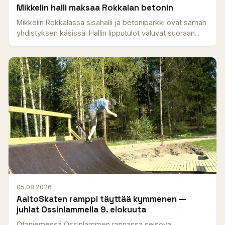
Mikkelin halli maksaa Rokkalan betonin
Mikkelin Rokkalassa sisähalli ja betoniparkki ovat saman
yhdistyksen käsissä. Hallin lipputulot valuvat suoraan...
05.08.2026
AaltoSkaten ramppi täyttää kymmenen —
juhlat Ossinlammella 9. elokuuta
Otaniemessä Ossinlammen rannassa seisova