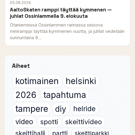
05.08.2026
AaltoSkaten ramppi täyttää kymmenen —
juhlat Ossinlammella 9. elokuuta
Otaniemessä Ossinlammen rannassa seisova
miniramppi täyttää kymmenen vuotta, ja juhlat vedetään
sunnuntaina 9....
Aiheet
kotimainen
helsinki
2026
tapahtuma
tampere
diy
helride
video
spotti
skeittivideo
skeittihalli
partti
skeittiparkki