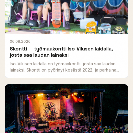
06.08.2026
Skontti — työmaakontti Iso-Vilusen laidalla,
josta saa laudan lainaksi
Iso-Vilusen laidalla on työmaakontti, josta saa laudan
lainaksi. Skontti on pyörinyt kesästä 2022, ja parhaina...