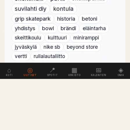
suvilahti diy
kontula
grip skatepark
historia
betoni
yhdistys
bowl
brändi
eläintarha
skeittikoulu
kulttuuri
miniramppi
jyväskylä
nike sb
beyond store
vertti
rullalautaliitto
⌂
◎
📍
▦
📅
◈
KOTI
UUTISET
SPOTIT
ARKISTO
KALENTERI
OMA
NOLLA
.NET
Suomen lautailukulttuurin kohtaamispaikka
vuodesta 2000. Skeittaus, lumilautailu, surffaus
ja kaikki siltä väliltä.
SISÄLTÖ
YHTEISÖ
SEURAA
INFO