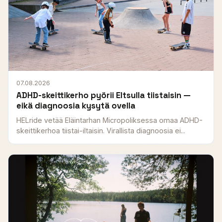
07.08.2026
ADHD-skeittikerho pyörii Eltsulla tiistaisin —
eikä diagnoosia kysytä ovella
HELride vetää Eläintarhan Micropoliksessa omaa ADHD-
skeittikerhoa tiistai-iltaisin. Virallista diagnoosia ei...