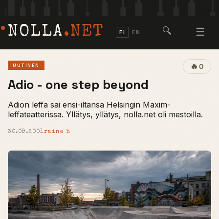
NOLLA
.NET
🔍
☰
FI
EN
🔥
UUTINEN
0
Adio - one step beyond
Adion leffa sai ensi-iltansa Helsingin Maxim-
leffateatterissa. Yllätys, yllätys, nolla.net oli mestoilla.
30.09.2001
raine h