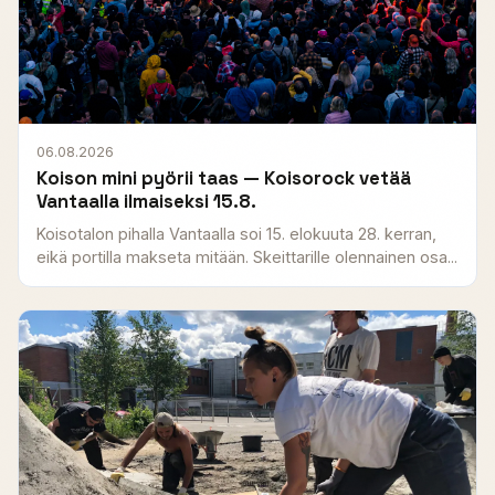
06.08.2026
Koison mini pyörii taas — Koisorock vetää
Vantaalla ilmaiseksi 15.8.
Koisotalon pihalla Vantaalla soi 15. elokuuta 28. kerran,
eikä portilla makseta mitään. Skeittarille olennainen osa...