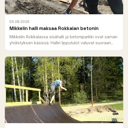
05.08.2026
Mikkelin halli maksaa Rokkalan betonin
Mikkelin Rokkalassa sisähalli ja betoniparkki ovat saman
yhdistyksen käsissä. Hallin lipputulot valuvat suoraan...