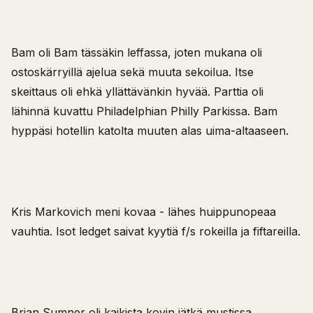
Bam oli Bam tässäkin leffassa, joten mukana oli
ostoskärryillä ajelua sekä muuta sekoilua. Itse
skeittaus oli ehkä yllättävänkin hyvää. Parttia oli
lähinnä kuvattu Philadelphian Philly Parkissa. Bam
hyppäsi hotellin katolta muuten alas uima-altaaseen.
Kris Markovich meni kovaa - lähes huippunopeaa
vauhtia. Isot ledget saivat kyytiä f/s rokeilla ja fiftareilla.
Brian Sumner oli kaikista kovin jätkä mustissa