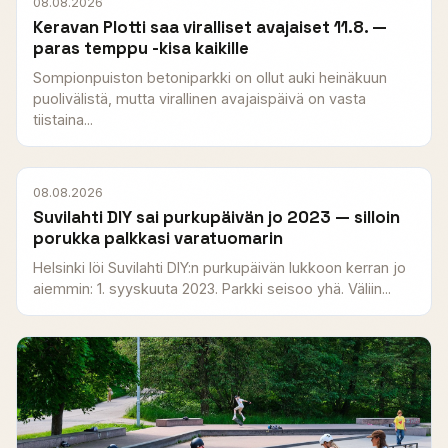
08.08.2026
Keravan Plotti saa viralliset avajaiset 11.8. —
paras temppu -kisa kaikille
Sompionpuiston betoniparkki on ollut auki heinäkuun
puolivälistä, mutta virallinen avajaispäivä on vasta
tiistaina...
08.08.2026
Suvilahti DIY sai purkupäivän jo 2023 — silloin
porukka palkkasi varatuomarin
Helsinki löi Suvilahti DIY:n purkupäivän lukkoon kerran jo
aiemmin: 1. syyskuuta 2023. Parkki seisoo yhä. Väliin...