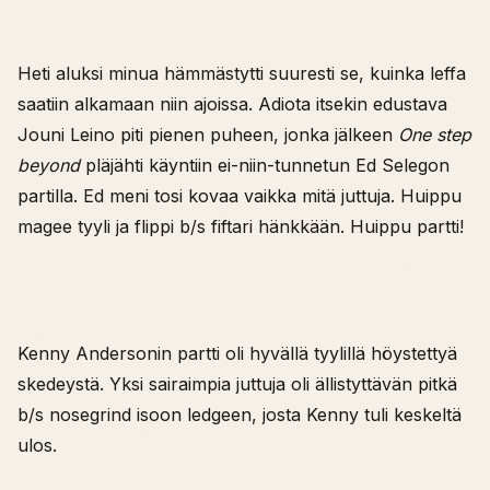
Heti aluksi minua hämmästytti suuresti se, kuinka leffa
saatiin alkamaan niin ajoissa. Adiota itsekin edustava
Jouni Leino piti pienen puheen, jonka jälkeen
One step
beyond
pläjähti käyntiin ei-niin-tunnetun Ed Selegon
partilla. Ed meni tosi kovaa vaikka mitä juttuja. Huippu
magee tyyli ja flippi b/s fiftari hänkkään. Huippu partti!
Kenny Andersonin partti oli hyvällä tyylillä höystettyä
skedeystä. Yksi sairaimpia juttuja oli ällistyttävän pitkä
b/s nosegrind isoon ledgeen, josta Kenny tuli keskeltä
ulos.