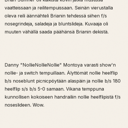
vaatteissaan ja reilitempuissaan. Seinän vierustalla
oleva reili äännähteli Brianin tehdessä siihen f/s
nosegrindeja, saladeja ja bluntslideja. Kuvaaja oli
muuten vähällä saada päähänsä Brianin dekistä.
Danny "NollieNollieNollie" Montoya varasti show'n
nollie- ja switch tempuillaan. Älyttömät nollie heelflip
b/s noseblunt picnicpöytään alaspäin ja nollie b/s 180
heelflip s/s b/s 5-0 samaan. Vikana temppuna
kunnollisen kokoiseen handrailiin nollie heelflipistä f/s
noseslideen. Wow.