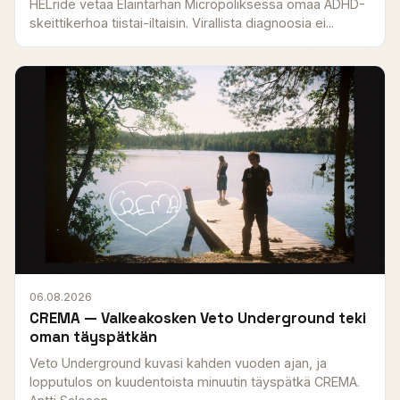
HELride vetää Eläintarhan Micropoliksessa omaa ADHD-
skeittikerhoa tiistai-iltaisin. Virallista diagnoosia ei...
06.08.2026
CREMA — Valkeakosken Veto Underground teki
oman täyspätkän
Veto Underground kuvasi kahden vuoden ajan, ja
lopputulos on kuudentoista minuutin täyspätkä CREMA.