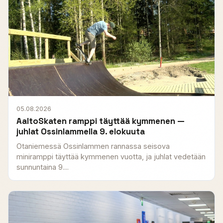
05.08.2026
AaltoSkaten ramppi täyttää kymmenen —
juhlat Ossinlammella 9. elokuuta
Otaniemessä Ossinlammen rannassa seisova
miniramppi täyttää kymmenen vuotta, ja juhlat vedetään
sunnuntaina 9....