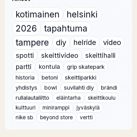
kotimainen
helsinki
2026
tapahtuma
tampere
diy
helride
video
spotti
skeittivideo
skeittihalli
partti
kontula
grip skatepark
historia
betoni
skeittiparkki
yhdistys
bowl
suvilahti diy
brändi
rullalautaliitto
eläintarha
skeittikoulu
kulttuuri
miniramppi
jyväskylä
nike sb
beyond store
vertti