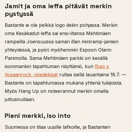
Jamit ja oma leffa pitävät merkin
pystyssä
Bastante ei ole pelkkä logo dekin pohjassa. Merkin
oma Kesäkadut-leffa sai ensi-iltansa Mehtimäen
rampeilla Joensuussa saman illan miniramp-jamien
yhteydessä, ja pyöri myöhemmin Espoon Olarin
Panimolla. Sama Mehtimäen parkki on kesällä
isommankin tapahtuman näyttämö, kun
Rujo x
Ilosaarirock -skedekisat
rullaa siellä lauantaina 18.7. —
Bastante on tapahtumassa mukana yhtenä tukijoista.
Myös Hang Up on noteerannut merkin omalla
juttusivullaan.
Pieni merkki, iso into
Suomessa on tilaa uusille lafkoille, ja Bastanten