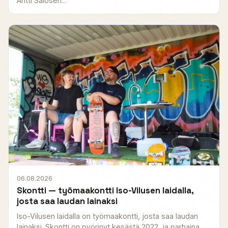
Antti Salosen...
06.08.2026
Skontti — työmaakontti Iso-Vilusen laidalla,
josta saa laudan lainaksi
Iso-Vilusen laidalla on työmaakontti, josta saa laudan
lainaksi. Skontti on pyörinyt kesästä 2022, ja parhaina...