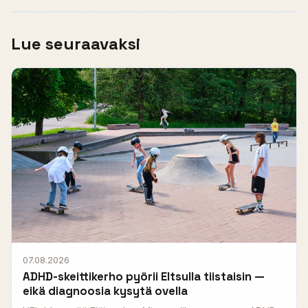
Lue seuraavaksi
07.08.2026
ADHD-skeittikerho pyörii Eltsulla tiistaisin —
eikä diagnoosia kysytä ovella