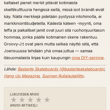
kaltaiset pienet merkit pitävät kotimaista
skeittikulttuuria hengissä siellä, missä isot brändit eivät
käy. Näitä merkkejä pidetään pystyssä intohimolla, ei
markkinointibudjeteilla. Kädestä käteen -myynti, oma
leffa ja paikalliset jamit ovat juuri sitä ruohonjuuritason
hommaa, jonka päälle kotimainen skene rakentuu.
Groovy-J:t ovat pieni mutta selkeä näyttö siitä, että
Joensuussa tehdään yhä omaa juttua — samaa
itäsuomalaista linjaa kuin kaupungin
oma DIY-perinne
.
Lähde:
Bastante Skateboards (@bastanteskateboards)
,
Hang Up Magazine
,
Suomen Rullalautaliitto
.
LUKIJOIDEN ARVIO
★
★
★
★
★
ARVIOI ARTIKKELI