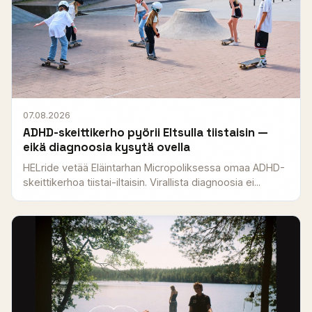
07.08.2026
ADHD-skeittikerho pyörii Eltsulla tiistaisin —
eikä diagnoosia kysytä ovella
HELride vetää Eläintarhan Micropoliksessa omaa ADHD-
skeittikerhoa tiistai-iltaisin. Virallista diagnoosia ei...