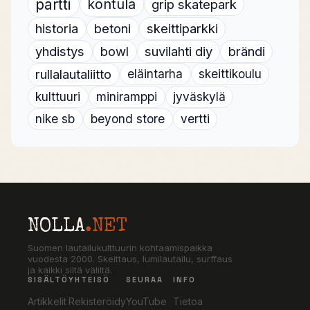
partti
kontula
grip skatepark
historia
betoni
skeittiparkki
yhdistys
bowl
suvilahti diy
brändi
rullalautaliitto
eläintarha
skeittikoulu
kulttuuri
miniramppi
jyväskylä
nike sb
beyond store
vertti
NOLLA
.NET
Suomen lautailukulttuurin kohtaamispaikka
vuodesta 2000. Skeittaus, lumilautailu, surffaus
ja kaikki siltä väliltä.
SISÄLTÖ
YHTEISÖ
SEURAA
INFO
Artikkelit
Rekisteröidy
YouTube
Tietoa