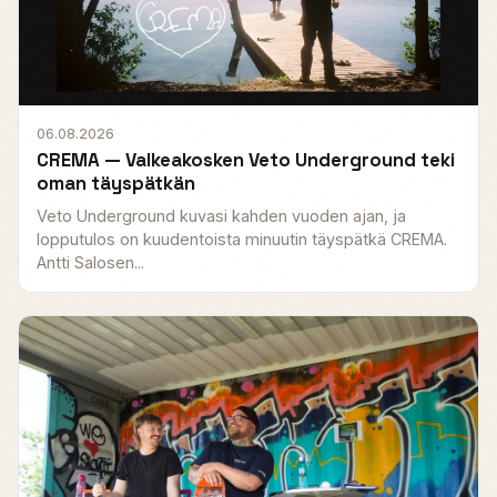
06.08.2026
CREMA — Valkeakosken Veto Underground teki
oman täyspätkän
Veto Underground kuvasi kahden vuoden ajan, ja
lopputulos on kuudentoista minuutin täyspätkä CREMA.
Antti Salosen...