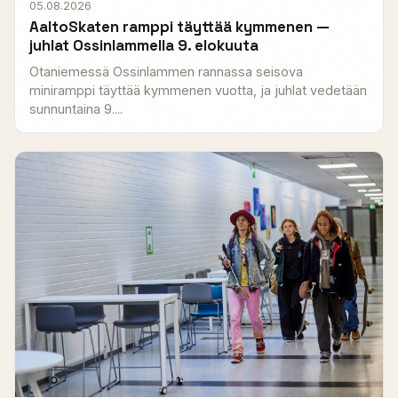
05.08.2026
AaltoSkaten ramppi täyttää kymmenen —
juhlat Ossinlammella 9. elokuuta
Otaniemessä Ossinlammen rannassa seisova
miniramppi täyttää kymmenen vuotta, ja juhlat vedetään
sunnuntaina 9....