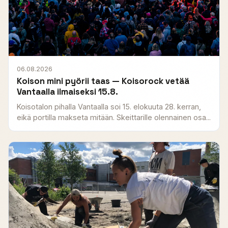
06.08.2026
Koison mini pyörii taas — Koisorock vetää
Vantaalla ilmaiseksi 15.8.
Koisotalon pihalla Vantaalla soi 15. elokuuta 28. kerran,
eikä portilla makseta mitään. Skeittarille olennainen osa...