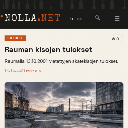
NOLLA
.NET
🔍
☰
FI
EN
🔥
UUTINEN
0
Rauman kisojen tulokset
Raumalla 13.10.2001 vietettyjen skatekisojen tulokset.
14.10.2001
raine h