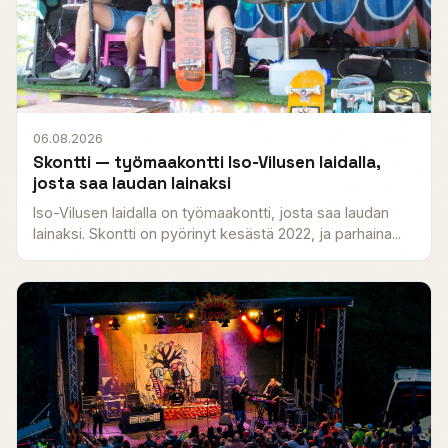
06.08.2026
Skontti — työmaakontti Iso-Vilusen laidalla,
josta saa laudan lainaksi
Iso-Vilusen laidalla on työmaakontti, josta saa laudan
lainaksi. Skontti on pyörinyt kesästä 2022, ja parhaina...