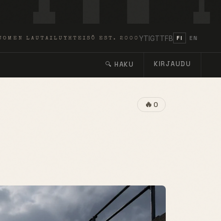
YT
IG
TT
FB
FI
EN
UOMEN LAUTAILUYHTEISÖ EST. 2000
KIRJAUDU
🔍 HAKU
🔥
0