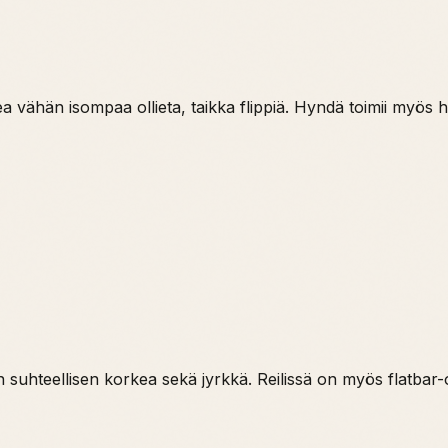
kea vähän isompaa ollieta, taikka flippiä. Hyndä toimii myös
e on suhteellisen korkea sekä jyrkkä. Reilissä on myös flatbar