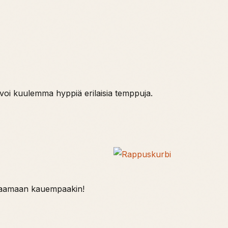
i voi kuulemma hyppiä erilaisia temppuja.
ittaamaan kauempaakin!