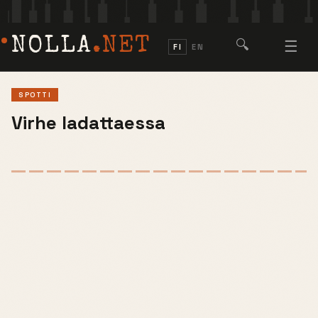
NOLLA
.NET
🔍
☰
FI
EN
SPOTTI
Virhe ladattaessa