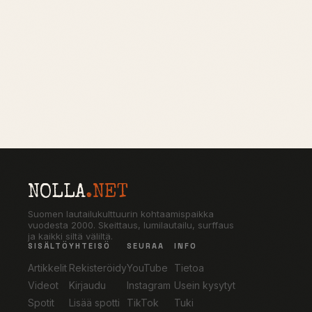
NOLLA
.NET
Suomen lautailukulttuurin kohtaamispaikka
vuodesta 2000. Skeittaus, lumilautailu, surffaus
ja kaikki siltä väliltä.
SISÄLTÖ
YHTEISÖ
SEURAA
INFO
Artikkelit
Rekisteröidy
YouTube
Tietoa
Videot
Kirjaudu
Instagram
Usein kysytyt
Spotit
Lisää spotti
TikTok
Tuki