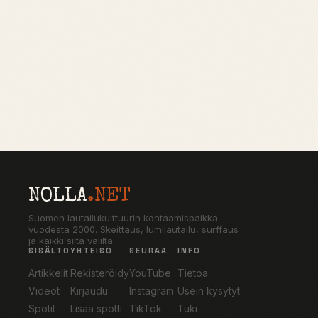
NOLLA
.NET
Suomen lautailukulttuurin kohtaamispaikka
vuodesta 2000. Skeittaus, lumilautailu, surffaus
ja kaikki siltä väliltä.
SISÄLTÖ
YHTEISÖ
SEURAA
INFO
Artikkelit
Rekisteröidy
YouTube
Tietoa
Videot
Kirjaudu
Instagram
Usein kysytyt
Spotit
Lisää spotti
TikTok
Tuki