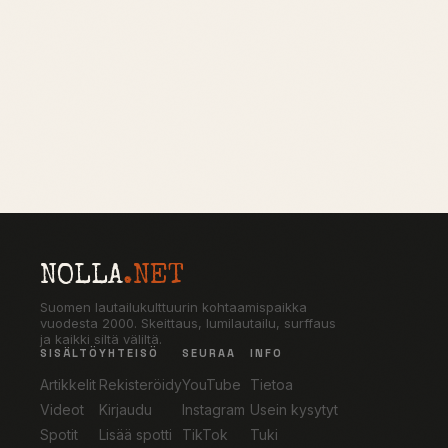
NOLLA
.NET
Suomen lautailukulttuurin kohtaamispaikka
vuodesta 2000. Skeittaus, lumilautailu, surffaus
ja kaikki siltä väliltä.
SISÄLTÖ
YHTEISÖ
SEURAA
INFO
Artikkelit
Rekisteröidy
YouTube
Tietoa
Videot
Kirjaudu
Instagram
Usein kysytyt
Spotit
Lisää spotti
TikTok
Tuki