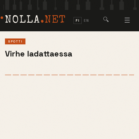
NOLLA
.NET
🔍
☰
FI
EN
SPOTTI
Virhe ladattaessa