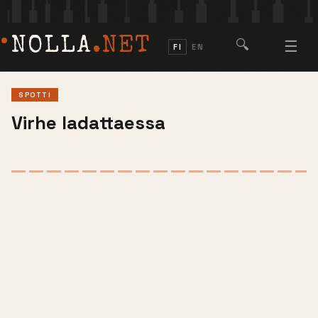
NOLLA
.NET
🔍
☰
FI
EN
SPOTTI
Virhe ladattaessa