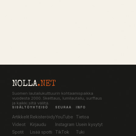
NOLLA
.NET
Suomen lautailukulttuurin kohtaamispaikka
vuodesta 2000. Skeittaus, lumilautailu, surffaus
ja kaikki siltä väliltä.
SISÄLTÖ
YHTEISÖ
SEURAA
INFO
Artikkelit
Rekisteröidy
YouTube
Tietoa
Videot
Kirjaudu
Instagram
Usein kysytyt
Spotit
Lisää spotti
TikTok
Tuki