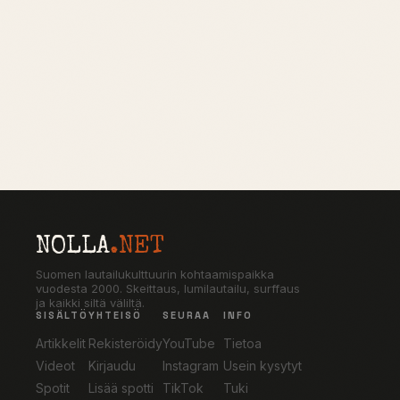
NOLLA
.NET
Suomen lautailukulttuurin kohtaamispaikka
vuodesta 2000. Skeittaus, lumilautailu, surffaus
ja kaikki siltä väliltä.
SISÄLTÖ
YHTEISÖ
SEURAA
INFO
Artikkelit
Rekisteröidy
YouTube
Tietoa
Videot
Kirjaudu
Instagram
Usein kysytyt
Spotit
Lisää spotti
TikTok
Tuki