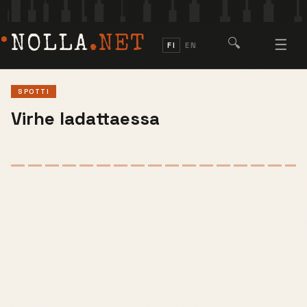
NOLLA
.NET
🔍
☰
FI
EN
SPOTTI
Virhe ladattaessa