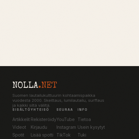
NOLLA
.NET
Suomen lautailukulttuurin kohtaamispaikka
vuodesta 2000. Skeittaus, lumilautailu, surffaus
ja kaikki siltä väliltä.
SISÄLTÖ
YHTEISÖ
SEURAA
INFO
Artikkelit
Rekisteröidy
YouTube
Tietoa
Videot
Kirjaudu
Instagram
Usein kysytyt
Spotit
Lisää spotti
TikTok
Tuki