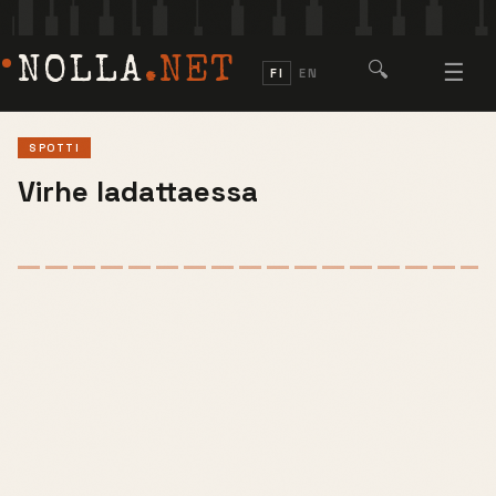
NOLLA
.NET
🔍
☰
FI
EN
SPOTTI
Virhe ladattaessa