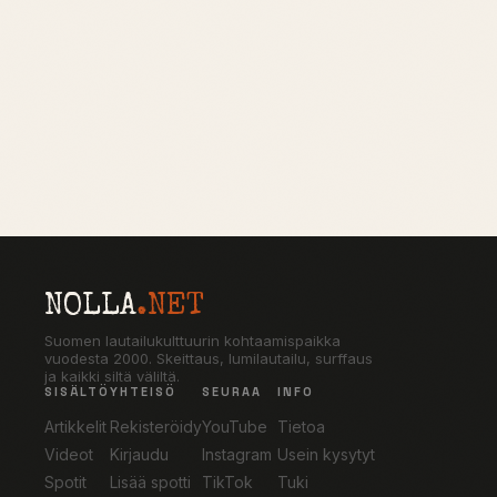
NOLLA
.NET
Suomen lautailukulttuurin kohtaamispaikka
vuodesta 2000. Skeittaus, lumilautailu, surffaus
ja kaikki siltä väliltä.
SISÄLTÖ
YHTEISÖ
SEURAA
INFO
Artikkelit
Rekisteröidy
YouTube
Tietoa
Videot
Kirjaudu
Instagram
Usein kysytyt
Spotit
Lisää spotti
TikTok
Tuki