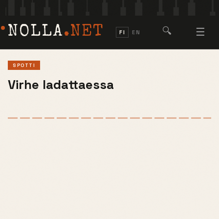
NOLLA
.NET
🔍
☰
FI
EN
SPOTTI
Virhe ladattaessa