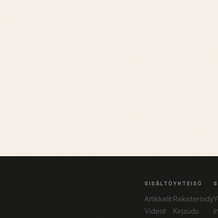
SISÄLTÖ
YHTEISÖ
Artikkelit
Rekisteröidy
Y
Videot
Kirjaudu
I