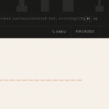
YT
IG
TT
FB
FI
EN
UOMEN LAUTAILUYHTEISÖ EST. 2000
KIRJAUDU
🔍 HAKU