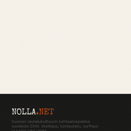
NOLLA
.NET
Suomen lautailukulttuurin kohtaamispaikka
vuodesta 2000. Skeittaus, lumilautailu, surffaus
ja kaikki siltä väliltä.