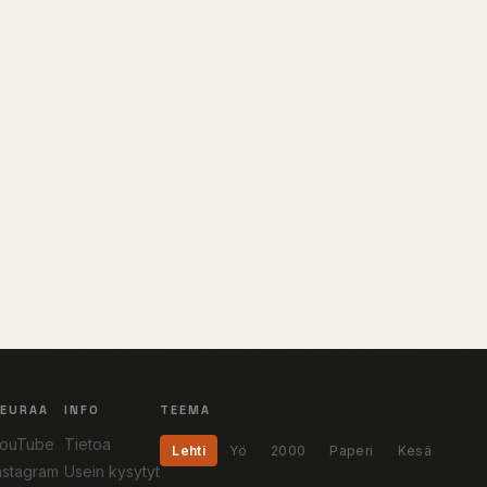
SEURAA
INFO
TEEMA
ouTube
Tietoa
Lehti
Yö
2000
Paperi
Kesä
nstagram
Usein kysytyt