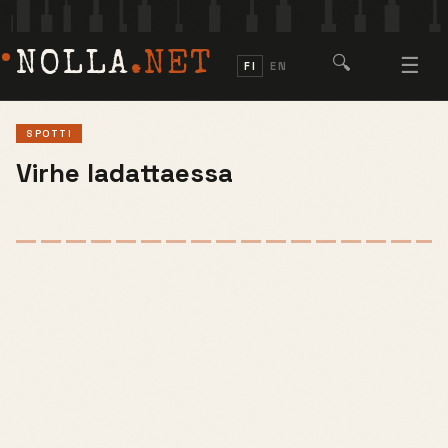
NOLLA
.NET
🔍
☰
FI
EN
SPOTTI
Virhe ladattaessa