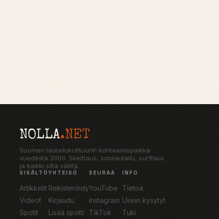
NOLLA
.NET
Suomen lautailukulttuurin kohtaamispaikka
vuodesta 2000. Skeittaus, lumilautailu, surffaus
ja kaikki siltä väliltä.
SISÄLTÖ
YHTEISÖ
SEURAA
INFO
Artikkelit
Rekisteröidy
YouTube
Tietoa
Videot
Kirjaudu
Instagram
Usein kysytyt
Spotit
Lisää spotti
TikTok
Tuki